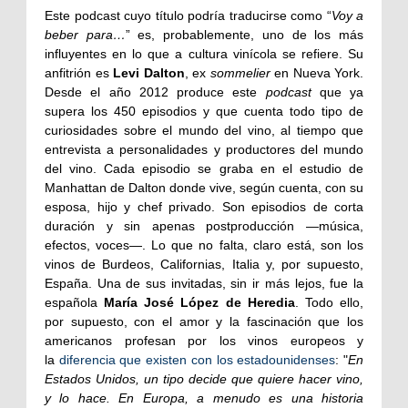
Este podcast cuyo título podría traducirse como “
Voy a
beber para…
” es, probablemente, uno de los más
influyentes en lo que a cultura vinícola se refiere. Su
anfitrión es
Levi Dalton
, ex
sommelier
en Nueva York.
Desde el año 2012 produce este
podcast
que ya
supera los 450 episodios y que cuenta todo tipo de
curiosidades sobre el mundo del vino, al tiempo que
entrevista a personalidades y productores del mundo
del vino. Cada episodio se graba en el estudio de
Manhattan de Dalton donde vive, según cuenta, con su
esposa, hijo y chef privado. Son episodios de corta
duración y sin apenas postproducción —música,
efectos, voces—. Lo que no falta, claro está, son los
vinos de Burdeos, Californias, Italia y, por supuesto,
España. Una de sus invitadas, sin ir más lejos, fue la
española
María José López de Heredia
. Todo ello,
por supuesto, con el amor y la fascinación que los
americanos profesan por los vinos europeos y
la
diferencia que existen con los estadounidenses
: "
En
Estados Unidos, un tipo decide que quiere hacer vino,
y lo hace. En Europa, a menudo es una historia