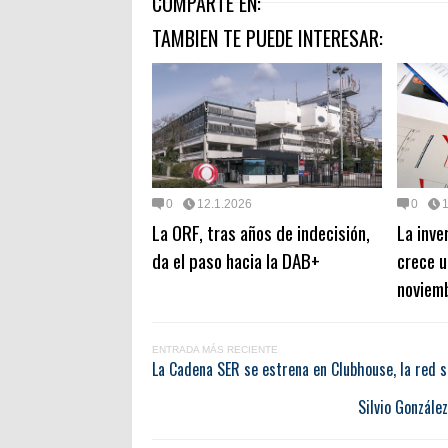
COMPARTE EN:
TAMBIEN TE PUEDE INTERESAR:
0
12.1.2026
0
La ORF, tras años de indecisión,
La inve
da el paso hacia la DAB+
crece 
noviem
ENTRADA MÁS RECIENTE
La Cadena SER se estrena en Clubhouse, la red s
Silvio Gonzále