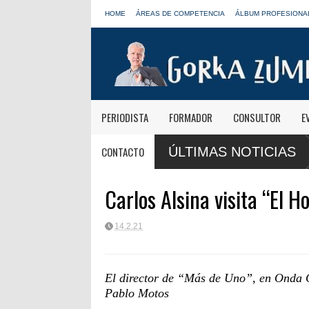
HOME
ÁREAS DE COMPETENCIA
ÁLBUM PROFESIONA
PERIODISTA
FORMADOR
CONSULTOR
E
as de Onda Cero: "El viaje mereció
José Antonio Abellán, Juanma Orteg
CONTACTO
ÚLTIMAS NOTICIAS
LOS40
Carlos Alsina visita “El H
14.2.21
El director de “Más de Uno”, en Onda Ce
Pablo Motos