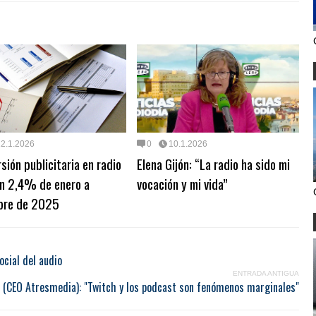
12.1.2026
0
10.1.2026
rsión publicitaria en radio
Elena Gijón: “La radio ha sido mi
un 2,4% de enero a
vocación y mi vida”
bre de 2025
ocial del audio
ENTRADA ANTIGUA
z (CEO Atresmedia): "Twitch y los podcast son fenómenos marginales"