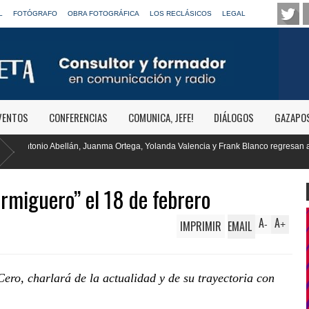
L
FOTÓGRAFO
OBRA FOTOGRÁFICA
LOS RECLÁSICOS
LEGAL
VENTOS
CONFERENCIAS
COMUNICA, JEFE!
DIÁLOGOS
GAZAPO
a, Yolanda Valencia y Frank Blanco regresan a
RTVE reivindica la trans
Clásica
ormiguero” el 18 de febrero
A
A
IMPRIMIR
EMAIL
-
+
ro, charlará de la actualidad y de su trayectoria con