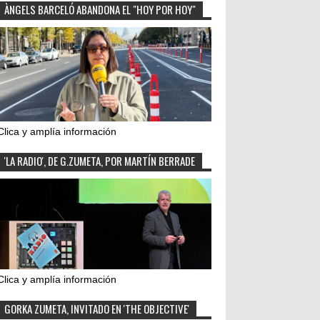
ÀNGELS BARCELÓ ABANDONA EL "HOY POR HOY"
Clica y amplía información
'LA RADIO', DE G.ZUMETA, POR MARTÍN BERRADE
Clica y amplía información
GORKA ZUMETA, INVITADO EN 'THE OBJECTIVE'