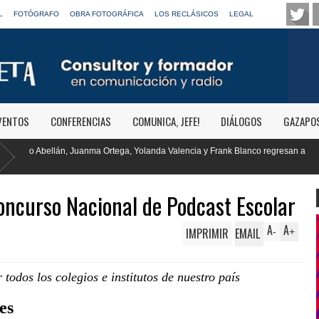
L
FOTÓGRAFO
OBRA FOTOGRÁFICA
LOS RECLÁSICOS
LEGAL
VENTOS
CONFERENCIAS
COMUNICA, JEFE!
DIÁLOGOS
GAZAPO
a, Yolanda Valencia y Frank Blanco regresan a
RTVE reivindica la trans
Clásica
ncurso Nacional de Podcast Escolar
A
A
IMPRIMIR
EMAIL
-
+
todos los colegios e institutos de nuestro país
es