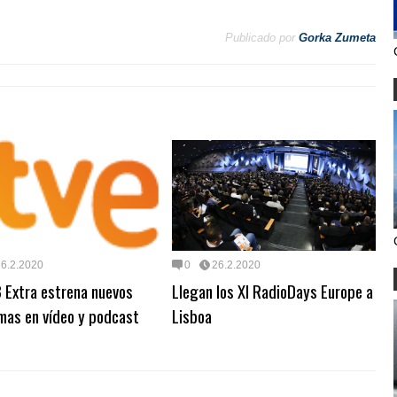
Publicado por
Gorka Zumeta
26.2.2020
0
26.2.2020
 Extra estrena nuevos
Llegan los XI RadioDays Europe a
mas en vídeo y podcast
Lisboa