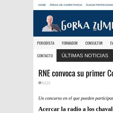
HOME
ÁREAS DE COMPETENCIA
ÁLBUM PROFESIONA
PERIODISTA
FORMADOR
CONSULTOR
E
s de Onda Cero: "El viaje mereció
José Antonio Abellán, Juanma Orteg
CONTACTO
ÚLTIMAS NOTICIAS
LOS40
RNE convoca su primer Co
8.2.21
Un concurso en el que pueden participar 
Acercar la radio a los chaval