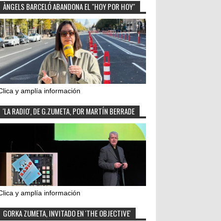
ÀNGELS BARCELÓ ABANDONA EL "HOY POR HOY"
Clica y amplía información
'LA RADIO', DE G.ZUMETA, POR MARTÍN BERRADE
Clica y amplía información
GORKA ZUMETA, INVITADO EN 'THE OBJECTIVE'