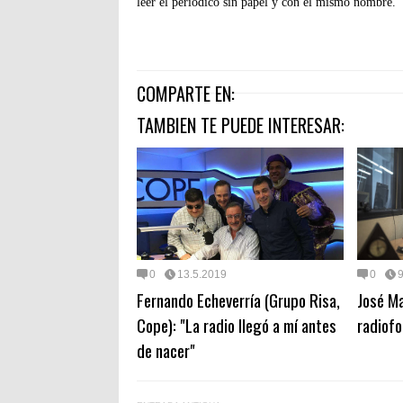
leer el periódico sin papel y con el mismo nombre.
COMPARTE EN:
TAMBIEN TE PUEDE INTERESAR:
0
13.5.2019
0
9
Fernando Echeverría (Grupo Risa,
José Ma
Cope): "La radio llegó a mí antes
radiofo
de nacer"