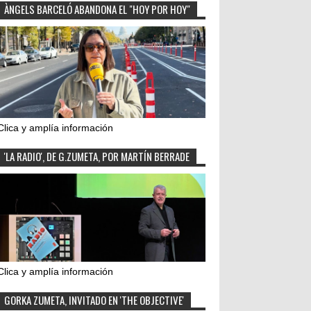
ÀNGELS BARCELÓ ABANDONA EL "HOY POR HOY"
Clica y amplía información
'LA RADIO', DE G.ZUMETA, POR MARTÍN BERRADE
Clica y amplía información
GORKA ZUMETA, INVITADO EN 'THE OBJECTIVE'