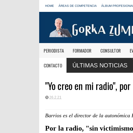
HOME
ÁREAS DE COMPETENCIA
ÁLBUM PROFESIONA
PERIODISTA
FORMADOR
CONSULTOR
E
ra, nuevo presidente de
CONTACTO
ÚLTIMAS NOTICIAS
"Yo creo en mi radio", por
26.2.21
Barrios es el director de la autonómica
Por la radio, "sin victimism