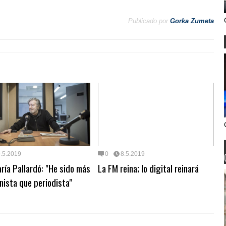
Publicado por
Gorka Zumeta
.5.2019
0
8.5.2019
ría Pallardó: "He sido más
La FM reina; lo digital reinará
nista que periodista"