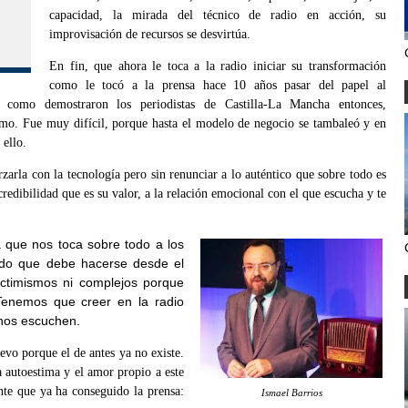
capacidad, la mirada del técnico de radio en acción, su
improvisación de recursos se desvirtúa.
En fin, que ahora le toca a la radio iniciar su transformación
como le tocó a la prensa hace 10 años pasar del papel al
 como demostraron los periodistas de Castilla-La Mancha entonces,
smo. Fue muy difícil, porque hasta el modelo de negocio se tambaleó y en
 ello.
zarla con la tecnología pero sin renunciar a lo auténtico que sobre todo es
redibilidad que es su valor, a la relación emocional con el que escucha y te
a que nos toca sobre todo a los
ido que debe hacerse desde el
ictimismos ni complejos porque
 Tenemos que creer en la radio
 nos escuchen.
evo porque el de antes ya no existe.
a autoestima y el amor propio a este
te que ya ha conseguido la prensa:
Ismael Barrios