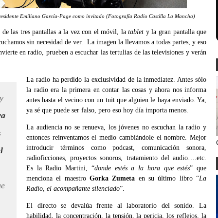
presidente Emiliano García-Page como invitado (Fotografía Radio Castilla La Mancha)
de las tres pantallas a la vez con el móvil, la
tablet
y la gran pantalla que
cuchamos sin necesidad de ver. La imagen la llevamos a todas partes, y eso
nvierte en radio, prueben a escuchar las tertulias de las televisiones y verán
La radio ha perdido la exclusividad de la inmediatez. Antes sólo
la radio era la primera en contar las cosas y ahora nos informa
y
antes hasta el vecino con un tuit que alguien le haya enviado. Ya,
ya sé que puede ser falso, pero eso hoy día importa menos.
ya
La audiencia no se renueva, los jóvenes no escuchan la radio y
s
entonces reinventamos el medio cambiándole el nombre. Mejor
introducir términos como podcast, comunicación sonora,
l
radioficciones, proyectos sonoros, tratamiento del audio….etc.
Es la Radio Martini, “
donde estés a la hora que estés
” que
menciona el maestro
Gorka Zumeta
en su último libro “
La
ue
Radio, el acompañante silenciado
”.
El directo se devalúa frente al laboratorio del sonido. La
habilidad, la concentración, la tensión, la pericia, los reflejos, la