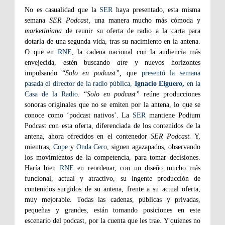
No es casualidad que la
SER
haya presentado, esta misma
semana
SER Podcast,
una manera mucho más cómoda y
marketiniana
de reunir su oferta de radio a la carta para
dotarla de una segunda vida, tras su nacimiento en la antena.
O que en
RNE
, la cadena nacional con la audiencia más
envejecida, estén buscando
aire
y nuevos horizontes
impulsando “
Solo en podcast”,
que
presentó la semana
pasada el director de la radio pública,
Ignacio Elguero,
en la
Casa de la Radio
. “
Solo en podcast”
reúne producciones
sonoras originales que no se emiten por la antena, lo que se
conoce como ‘podcast nativos’. La
SER
mantiene Podium
Podcast con esta oferta, diferenciada de los contenidos de la
antena, ahora ofrecidos en el contenedor
SER Podcast.
Y,
mientras,
Cope
y
Onda Cero
, siguen agazapados, observando
los movimientos de la competencia, para tomar decisiones.
Haría bien
RNE
en reordenar, con un diseño mucho más
funcional, actual y atractivo, su ingente producción de
contenidos surgidos de su antena, frente a su actual oferta,
muy mejorable. Todas las cadenas, públicas y privadas,
pequeñas y grandes, están tomando posiciones en este
escenario del podcast, por la cuenta que les trae. Y quienes no