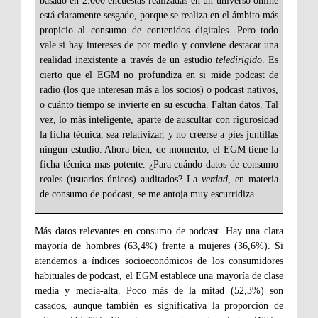
basado en 2.000 encuestas realizadas en un universo online
está claramente sesgado, porque se realiza en el ámbito más
propicio al consumo de contenidos digitales. Pero todo
vale si hay intereses de por medio y conviene destacar una
realidad inexistente a través de un estudio
teledirigido
. Es
cierto que el EGM no profundiza en si mide podcast de
radio (los que interesan más a los socios) o podcast nativos,
o cuánto tiempo se invierte en su escucha. Faltan datos. Tal
vez, lo más inteligente, aparte de auscultar con rigurosidad
la ficha técnica, sea relativizar, y no creerse a pies juntillas
ningún estudio. Ahora bien, de momento, el EGM tiene la
ficha técnica mas potente. ¿Para cuándo datos de consumo
reales (usuarios únicos) auditados? La
verdad
, en materia
de consumo de podcast, se me antoja muy escurridiza...
Más datos relevantes en consumo de podcast. Hay una clara
mayoría de hombres (63,4%) frente a mujeres (36,6%). Si
atendemos a índices socioeconómicos de los consumidores
habituales de podcast, el EGM establece una mayoría de clase
media y media-alta. Poco más de la mitad (52,3%) son
casados, aunque también es significativa la proporción de