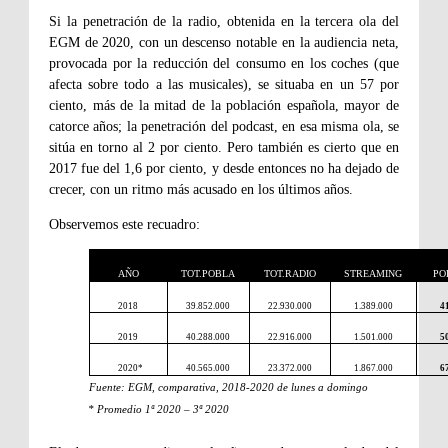
Si la penetración de la radio, obtenida en la tercera ola del
EGM de 2020, con un descenso notable en la audiencia neta,
provocada por la reducción del consumo en los coches (que
afecta sobre todo a las musicales), se situaba en un 57 por
ciento, más de la mitad de la población española, mayor de
catorce años; la penetración del podcast, en esa misma ola, se
sitúa en torno al 2 por ciento. Pero también es cierto que en
2017 fue del 1,6 por ciento, y desde entonces no ha dejado de
crecer, con un ritmo más acusado en los últimos años.
Observemos este recuadro:
AÑO
TOT.POBLA
TOT.RADIO
STREAMING
PO
2018
39.852.000
22.930.000
1.389.000
4
2019
40.288.000
22.916.000
1.501.000
5
2020*
40.565.000
23.372.000
1.867.000
6
Fuente: EGM, comparativa, 2018-2020 de lunes a domingo
* Promedio 1ª 2020 – 3ª 2020