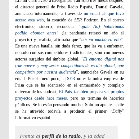
Era un claro aviso a navegantes. Tan solo tres meses después,
el director general de Prisa Radio España,
Daniel Gavela
,
anunciaba internamente, a través de
un email al que tuvo
acceso esta web
, la creación de
SER Podcast
. En el correo
electrónico, sincero, reconocía:
“
ojalá (lo) hubiéramos
podido abordar antes
”
(la pandemia retrasó un año el
proyecto) y, realista, afirmaba que “
nos va mucho en ello
”.
Es una nueva batalla, sin duda feroz, que les va a enfrentar,
no solo con sus competidores tradicionales, sino con nuevos
actores surgidos del ámbito global. “
El entorno digital nos
trae nuevos y muy serios competidores de escala global, que
competirán por nuestra audiencia
”, anunciaba Gavela en su
email. Por si fuera poco, la
SER
no es la única empresa de
Prisa que se ha adentrado en el enmarañado y complejo
universo de los podcast;
El País, también prepara sus propios
proyectos desde hace meses
, pero no termina de hacerlos
públicos. Se lo están pensando mucho. Solo un apunte: nadie
se ha atrevido todavía a producir el primer “
Daily
”
informativo español…
Frente al
perfil de la radio
, y la edad