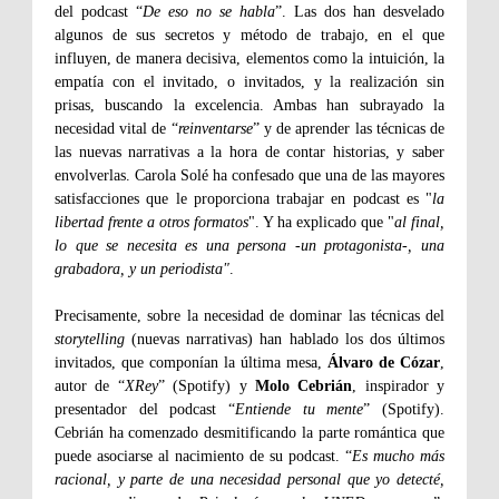
del podcast “
De eso no se habla
”. Las dos han desvelado
algunos de sus secretos y método de trabajo, en el que
influyen, de manera decisiva, elementos como la intuición, la
empatía con el invitado, o invitados, y la realización sin
prisas, buscando la excelencia. Ambas han subrayado la
necesidad vital de “
reinventarse
” y de aprender las técnicas de
las nuevas narrativas a la hora de contar historias, y saber
envolverlas. Carola Solé ha confesado que una de las mayores
satisfacciones que le proporciona trabajar en podcast es "
la
libertad frente a otros formatos
". Y ha explicado que "
al final,
lo que se necesita es una persona -un protagonista-, una
grabadora, y un periodista"
.
Precisamente, sobre la necesidad de dominar las técnicas del
storytelling
(nuevas narrativas) han hablado los dos últimos
invitados, que componían la última mesa,
Álvaro de Cózar
,
autor de “
XRey
” (Spotify) y
Molo Cebrián
, inspirador y
presentador del podcast “
Entiende tu mente
” (Spotify).
Cebrián ha comenzado desmitificando la parte romántica que
puede asociarse al nacimiento de su podcast. “
Es mucho más
racional, y parte de una necesidad personal que yo detecté,