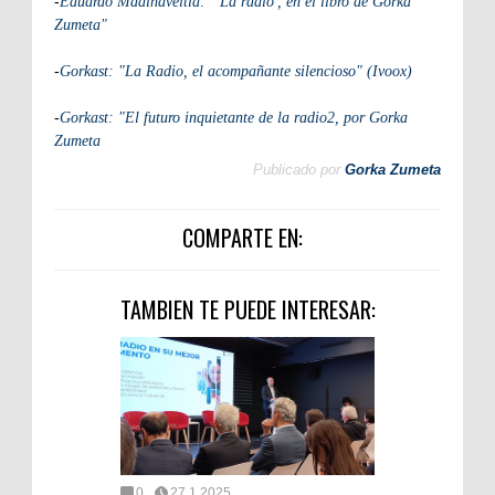
-
Eduardo Madinaveitia: "'La radio', en el libro de Gorka
Zumeta"
-
Gorkast: "La Radio, el acompañante silencioso" (Ivoox)
-
Gorkast: "El futuro inquietante de la radio2, por Gorka
Zumeta
Publicado por
Gorka Zumeta
COMPARTE EN:
TAMBIEN TE PUEDE INTERESAR:
0
27.1.2025