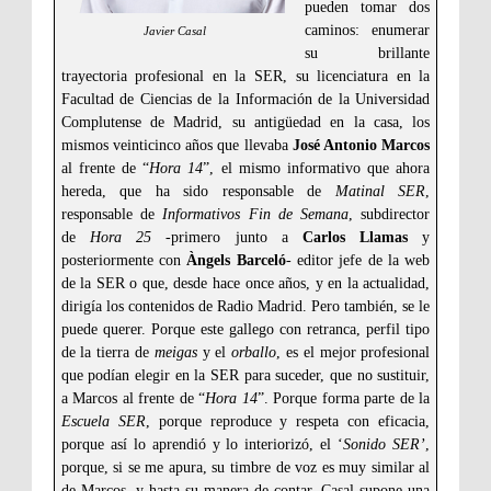
pueden tomar dos
caminos: enumerar
Javier Casal
su brillante
trayectoria profesional en la SER, su licenciatura en la
Facultad de Ciencias de la Información de la Universidad
Complutense de Madrid, su antigüedad en la casa, los
mismos veinticinco años que llevaba
José Antonio Marcos
al frente de “
Hora 14
”, el mismo informativo que ahora
hereda, que ha sido responsable de
Matinal SER
,
responsable de
Informativos Fin de Semana
, subdirector
de
Hora 25
-primero junto a
Carlos Llamas
y
posteriormente con
Àngels Barceló
- editor jefe de la web
de la SER o que, desde hace once años, y en la actualidad,
dirigía los contenidos de Radio Madrid. Pero también, se le
puede querer. Porque este gallego con retranca, perfil tipo
de la tierra de
meigas
y el
orballo
, es el mejor profesional
que podían elegir en la SER para suceder, que no sustituir,
a Marcos al frente de “
Hora 14
”. Porque forma parte de la
Escuela SER
, porque reproduce y respeta con eficacia,
porque así lo aprendió y lo interiorizó, el ‘
Sonido SER’
,
porque, si se me apura, su timbre de voz es muy similar al
de Marcos, y hasta su manera de contar. Casal supone una