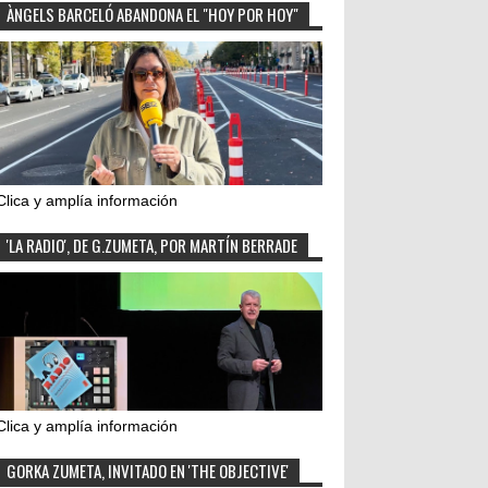
ÀNGELS BARCELÓ ABANDONA EL "HOY POR HOY"
Clica y amplía información
'LA RADIO', DE G.ZUMETA, POR MARTÍN BERRADE
Clica y amplía información
GORKA ZUMETA, INVITADO EN 'THE OBJECTIVE'