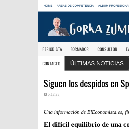
HOME
ÁREAS DE COMPETENCIA
ÁLBUM PROFESIONA
PERIODISTA
FORMADOR
CONSULTOR
E
anma Ortega, Yolanda Valencia y Frank Blanco regresan a
RTVE reivindic
CONTACTO
ÚLTIMAS NOTICIAS
Clásica
Siguen los despidos en Sp
5.12.23
Una información de ElEconomista.es, f
El difícil equilibrio de una 