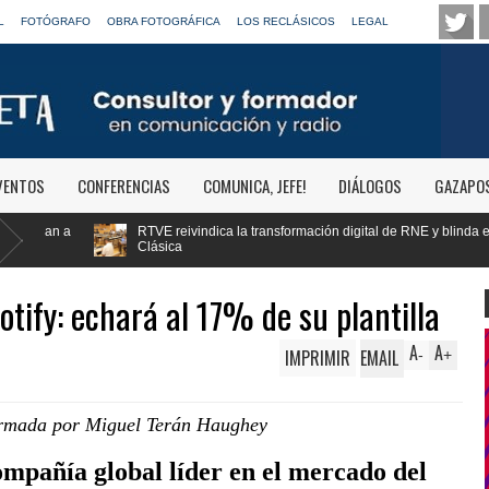
L
FOTÓGRAFO
OBRA FOTOGRÁFICA
LOS RECLÁSICOS
LEGAL
VENTOS
CONFERENCIAS
COMUNICA, JEFE!
DIÁLOGOS
GAZAPO
a la transformación digital de RNE y blinda el futuro de Radio 3 y Radio
otify: echará al 17% de su plantilla
A
A
IMPRIMIR
EMAIL
-
+
irmada por Miguel Terán Haughey
compañía global líder en el mercado del