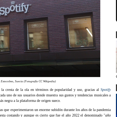
n Estocolmo, Suecia (Fotografía CC Wikipedia)
n la cresta de la ola en términos de popularidad y uso, gracias al
Spotify
ada uno de sus usuarios donde muestra sus gustos y tendencias musicales a
más negra a la plataforma de origen sueco.
cas que experimentaron un enorme subidón durante los años de la pandemia
s esta costando y aunque es cierto que fue el año 2022 el denominado "
año