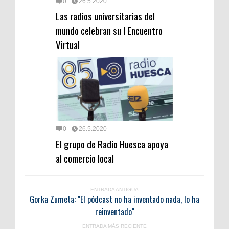
0
26.5.2020
Las radios universitarias del
mundo celebran su I Encuentro
Virtual
0
26.5.2020
El grupo de Radio Huesca apoya
al comercio local
ENTRADA ANTIGUA
Gorka Zumeta: "El pódcast no ha inventado nada, lo ha
reinventado"
ENTRADA MÁS RECIENTE