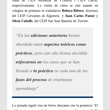
casos de l’IES Vermellar de l’Olleria i l’IES Càrcer,
respectivamente. La visión de cómo se está usando en
colegios de primaria la trasladaron
Rebeca Ribera
, directora
del CEIP Cervantes de Algemesí, y
Juan Carlos Pastor
y
Silvia Cubells
, del CEIP San Juan Bautista de Torrent.
“En las
ediciones anteriores
hemos
abordado tanto
aspectos teóricos como
prácticos
, pero este año hemos decidido
enfocarnos en
los casos que se han
llevado a
la práctica
en cada una de las
fases del proceso
de enseñanza-
aprendizaje”
La jornada siguió tras un breve descanso con la ponencia "
El