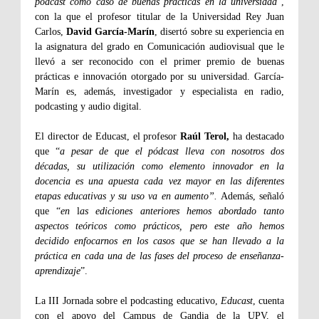
pódcast como caso de buenas prácticas en la universidad"
,
con la que el profesor titular de la Universidad Rey Juan
Carlos,
David García-Marín
, disertó sobre su experiencia en
la asignatura del grado en Comunicación audiovisual que le
llevó a ser reconocido con el primer premio de buenas
prácticas e innovación otorgado por su universidad. García-
Marín es, además, investigador y especialista en radio,
podcasting y audio digital.
El director de Educast, el profesor
Raúl Terol,
ha destacado
que “
a pesar de que el pódcast lleva con nosotros dos
décadas, su utilización como elemento innovador en la
docencia es una apuesta cada vez mayor en las diferentes
etapas educativas y su uso va en aumento”.
Además, señaló
que “
en
l
as ediciones anteriores hemos abordado tanto
aspectos teóricos como prácticos, pero este año hemos
decidido enfocarnos en los casos que se han llevado a la
práctica en cada una de las fases del proceso de enseñanza-
aprendizaje
”.
La III Jornada sobre el podcasting educativo,
Educast
, cuenta
con el apoyo del Campus de Gandia de la UPV, el