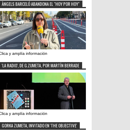
ÀNGELS BARCELÓ ABANDONA EL "HOY POR HOY"
Clica y amplía información
'LA RADIO', DE G.ZUMETA, POR MARTÍN BERRADE
Clica y amplía información
GORKA ZUMETA, INVITADO EN 'THE OBJECTIVE'