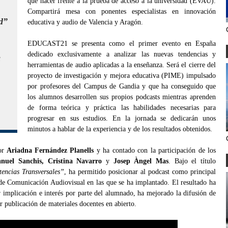
que hacer frente a la prueba de acceso a la universidad (EVAU).
Compartirá mesa con ponentes especialistas en innovación
d”
educativa y audio de Valencia y Aragón.
EDUCAST21 se presenta como el primer evento en España
dedicado exclusivamente a analizar las nuevas tendencias y
a
herramientas de audio aplicadas a la enseñanza. Será el cierre del
proyecto de investigación y mejora educativa (PIME) impulsado
por profesores del Campus de Gandia y que ha conseguido que
los alumnos desarrollen sus propios podcasts mientras aprenden
de forma teórica y práctica las habilidades necesarias para
progresar en sus estudios. En la jornada se dedicarán unos
minutos a hablar de la experiencia y de los resultados obtenidos.
or
Ariadna Fernández Planells
y ha contado con la participación de los
nuel Sanchis, Cristina Navarro
y
Josep Àngel Mas
. Bajo el título
tencias Transversales”
, ha permitido posicionar al podcast como principal
o de Comunicación Audiovisual en las que se ha implantado. El resultado ha
 implicación e interés por parte del alumnado, ha mejorado la difusión de
 publicación de materiales docentes en abierto.