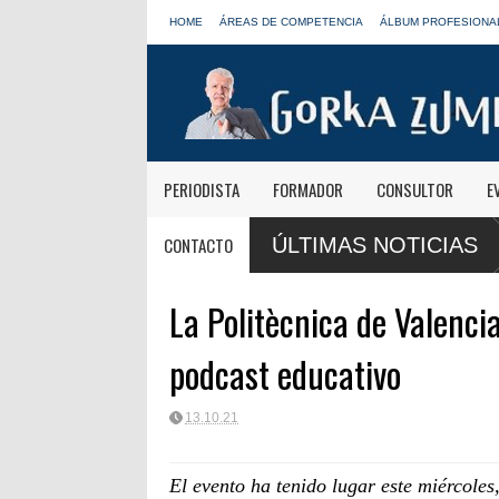
HOME
ÁREAS DE COMPETENCIA
ÁLBUM PROFESIONA
PERIODISTA
FORMADOR
CONSULTOR
E
ia y Frank Blanco regresan a
RTVE reivindica la transformación digital 
CONTACTO
ÚLTIMAS NOTICIAS
Clásica
La Politècnica de Valenci
podcast educativo
13.10.21
El evento ha tenido lugar este miércole