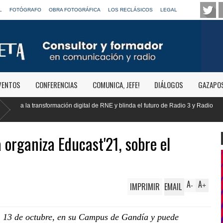
L
FOTÓGRAFO
OBRA FOTOGRÁFICA
LOS RECLÁSICOS
LEGAL
VENTOS
CONFERENCIAS
COMUNICA, JEFE!
DIÁLOGOS
GAZAPO
de RNE y blinda el futuro de Radio 3 y Radio
Paco Aura, nuevo presiden
FORTA
a organiza Educast'21, sobre el
A
A
IMPRIMIR
EMAIL
-
+
s, 13 de octubre, en su Campus de Gandía y puede