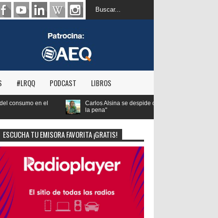
S
#LRQQ
PODCAST
LIBROS
os Alsina se despide de las mañanas informativas de Onda Cero: "El viaje mereció
ena"
ESCUCHA TU EMISORA FAVORITA ¡GRATIS!