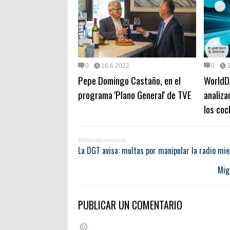
0
16.6.2022
0
Pepe Domingo Castaño, en el
WorldD
programa 'Plano General' de TVE
analiza
los coc
ENTRADA ANTIGUA
La DGT avisa: multas por manipular la radio mi
Mig
PUBLICAR UN COMENTARIO