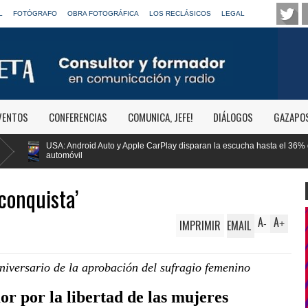
L
FOTÓGRAFO
OBRA FOTOGRÁFICA
LOS RECLÁSICOS
LEGAL
VENTOS
CONFERENCIAS
COMUNICA, JEFE!
DIÁLOGOS
GAZAPO
le CarPlay disparan la escucha hasta el 36% del consumo en el
Carl
la p
conquista’
A
A
IMPRIMIR
EMAIL
-
+
iversario de la aprobación del sufragio femenino
 por la libertad de las mujeres