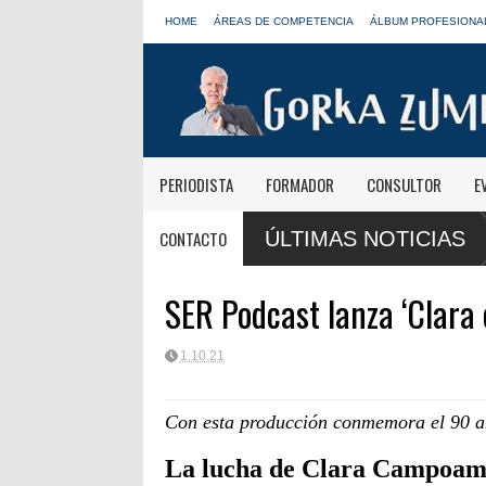
HOME
ÁREAS DE COMPETENCIA
ÁLBUM PROFESIONA
PERIODISTA
FORMADOR
CONSULTOR
E
USA: Android Auto y App
CONTACTO
ÚLTIMAS NOTICIAS
automóvil
SER Podcast lanza ‘Clara 
1.10.21
Con esta producción conmemora el 90 an
La lucha de Clara Campoamor