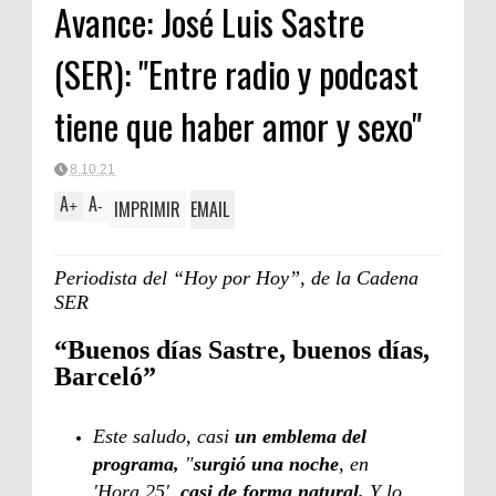
Avance: José Luis Sastre
FORTA
(SER): "Entre radio y podcast
tiene que haber amor y sexo"
8.10.21
A
A
IMPRIMIR
EMAIL
+
-
Periodista del “Hoy por Hoy”, de la Cadena
SER
“Buenos días Sastre, buenos días,
Barceló”
Este saludo, casi
un emblema del
programa,
"
surgió una noche
, en
'Hora 25',
casi de forma natural.
Y lo