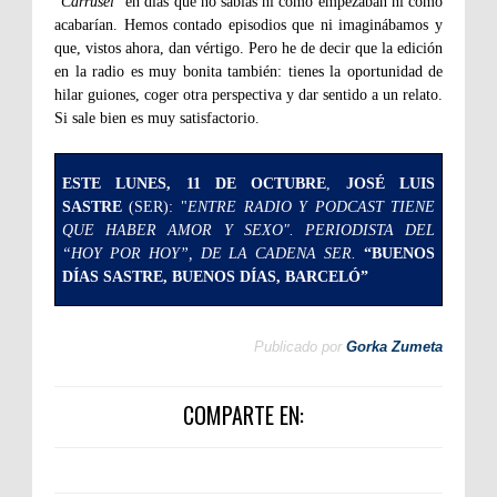
“
Carrusel
” en días que no sabías ni cómo empezaban ni cómo
acabarían. Hemos contado episodios que ni imaginábamos y
que, vistos ahora, dan vértigo. Pero he de decir que la edición
en la radio es muy bonita también: tienes la oportunidad de
hilar guiones, coger otra perspectiva y dar sentido a un relato.
Si sale bien es muy satisfactorio.
ESTE LUNES, 11 DE OCTUBRE
,
JOSÉ LUIS
SASTRE
(SER): "
ENTRE RADIO Y PODCAST TIENE
QUE HABER AMOR Y SEXO".
PERIODISTA DEL
“HOY POR HOY”, DE LA CADENA SER.
“BUENOS
DÍAS SASTRE, BUENOS DÍAS, BARCELÓ”
Publicado por
Gorka Zumeta
COMPARTE EN: