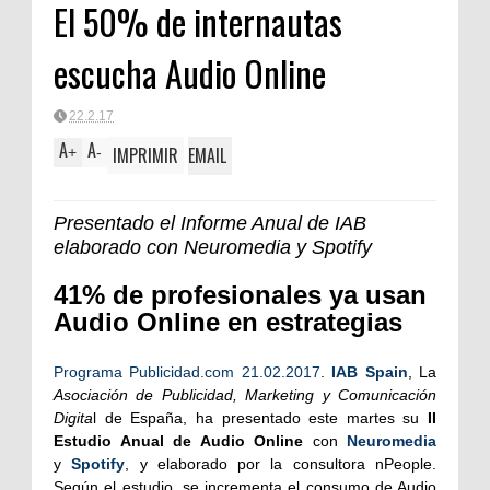
El 50% de internautas
FORTA
escucha Audio Online
22.2.17
A
A
IMPRIMIR
EMAIL
+
-
Presentado el Informe Anual de IAB
elaborado con Neuromedia y Spotify
41% de profesionales ya usan
Audio Online en estrategias
Programa Publicidad.com 21.02.2017
.
IAB Spain
, La
Asociación de Publicidad, Marketing y Comunicación
Digita
l de España, ha presentado este martes su
II
Estudio Anual de Audio Online
con
Neuromedia
y
Spotify
, y elaborado por la consultora nPeople.
Según el estudio, se incrementa el consumo de Audio