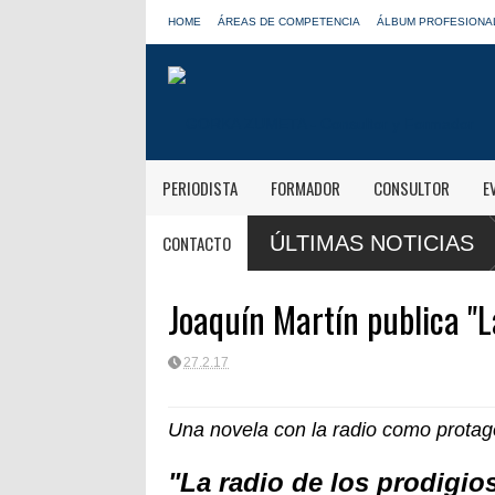
HOME
ÁREAS DE COMPETENCIA
ÁLBUM PROFESIONA
PERIODISTA
FORMADOR
CONSULTOR
E
3 y Radio
Paco Aura, nuevo presidente de
CONTACTO
ÚLTIMAS NOTICIAS
FORTA
Joaquín Martín publica "L
27.2.17
Una novela con la radio como protago
"La radio de los prodigio