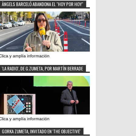
ÀNGELS BARCELÓ ABANDONA EL "HOY POR HOY"
Clica y amplía información
'LA RADIO', DE G.ZUMETA, POR MARTÍN BERRADE
Clica y amplía información
GORKA ZUMETA, INVITADO EN 'THE OBJECTIVE'