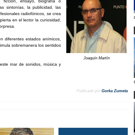
ficción, ensayo, biografía o
s sintonías, la publicidad, las
ofesionales radiofónicos, se crea
erta en el lector la curiosidad,
sorpresa.
en diferentes estados anímicos,
stimula sobremanera los sentidos
Joaquín Martín
n este mar de sonidos, música y
Publicado por
Gorka Zumeta