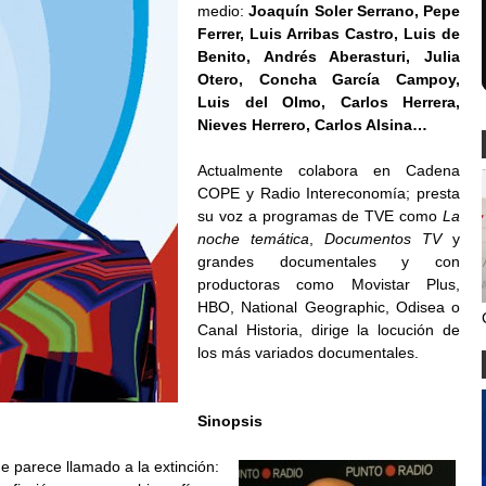
medio:
Joaquín Soler Serrano, Pepe
Ferrer, Luis Arribas Castro, Luis de
Benito, Andrés Aberasturi, Julia
Otero, Concha García Campoy,
Luis del Olmo, Carlos Herrera,
Nieves Herrero, Carlos Alsina…
Actualmente colabora en Cadena
COPE y Radio Intereconomía; presta
su voz a programas de TVE como
La
noche temática
,
Documentos TV
y
grandes documentales y con
productoras como Movistar Plus,
HBO, National Geographic, Odisea o
Canal Historia, dirige la locución de
los más variados documentales.
Sinopsis
ue parece llamado a la extinción: