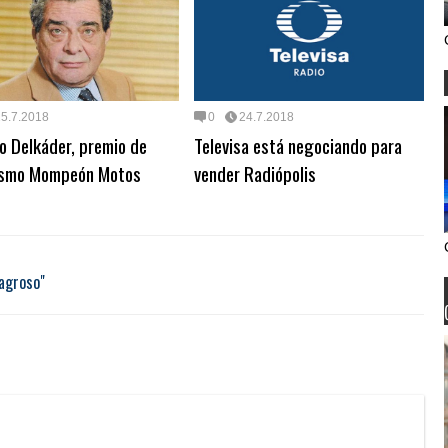
25.7.2018
0
24.7.2018
o Delkáder, premio de
Televisa está negociando para
ismo Mompeón Motos
vender Radiópolis
lagroso"