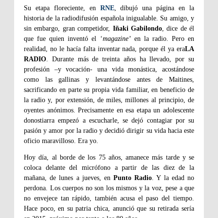
Su etapa floreciente, en
RNE
, dibujó una página en la
historia de la radiodifusión española inigualable. Su amigo, y
sin embargo, gran competidor,
Iñaki Gabilondo
, dice de él
que fue quien inventó el ‘
magazine’
en la radio. Pero en
realidad, no le hacía falta inventar nada, porque él ya era
LA
RADIO
. Durante más de treinta años ha llevado, por su
profesión –y vocación- una vida monástica, acostándose
como las gallinas y levantándose antes de Maitines,
sacrificando en parte su propia vida familiar, en beneficio de
la radio y, por extensión, de miles, millones al principio, de
oyentes anónimos. Precisamente en esa etapa un adolescente
donostiarra empezó a escucharle, se dejó contagiar por su
pasión y amor por la radio y decidió dirigir su vida hacia este
oficio maravilloso. Era yo.
Hoy día, al borde de los 75 años, amanece más tarde y se
coloca delante del micrófono a partir de las diez de la
mañana, de lunes a jueves, en
Punto Radio
. Y la edad no
perdona. Los cuerpos no son los mismos y la voz, pese a que
no envejece tan rápido, también acusa el paso del tiempo.
Hace poco, en su patria chica, anunció que su retirada sería