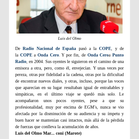
Luis del Olmo
De
Radio Nacional de España
pasó a la
COPE
, y de
la
COPE
a
Onda Cero
. Y por fin, de
Onda Cero
a
Punto
Radio
, en 2004. Sus oyentes le siguieron en el camino de una
emisora a otra, pero, como él, envejecían. Y unas veces por
pereza, otras por fidelidad a la cadena, otras por la dificultad
de encontrar nuevos diales, y otras, incluso, porque las voces
que aparecían en su lugar resultaban igual de entrañables y
simpáticas, en el último viaje se quedó más solo. Le
acompañaron unos pocos oyentes, pese a que su
profesionalidad, muy por encima de EGM’s, nunca se vio
afectada por la disminución de su audiencia y su ímpetu y
buen hacer se mantenían casi intactos, más allá de la pérdida
de fuerzas que conlleva la acumulación de años.
Luis del Olmo Mar... coni (Marote)