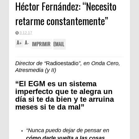
Héctor Fernández: “Necesito
retarme constantemente”
3.12.17
A
A
IMPRIMIR
EMAIL
+
-
Director de “
Radioestadio
”, en Onda Cero,
Atresmedia (y II)
“El EGM es un sistema
imperfecto que te alegra un
día si te da bien y te arruina
meses si te da mal”
“Nunca puedo dejar de pensar en
cómo darle vuelta a las cosas