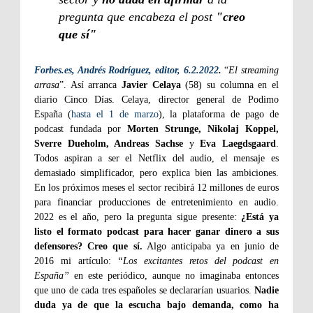
pregunta que encabeza el post
"creo
que sí"
Forbes.es, Andrés Rodríguez, editor, 6.2.2022
.
“
El streaming
arrasa
”. Así arranca
Javier Celaya
(58) su columna en el
diario Cinco Días. Celaya, director general de Podimo
España (
hasta el 1 de marzo
), la plataforma de pago de
podcast fundada por
Morten Strunge, Nikolaj Koppel,
Sverre Dueholm, Andreas Sachse
y
Eva Laegdsgaard
.
Todos aspiran a ser el Netflix del audio, el mensaje es
demasiado simplificador, pero explica bien las ambiciones.
En los próximos meses el sector recibirá 12 millones de euros
para financiar producciones de entretenimiento en audio.
2022 es el año, pero la pregunta sigue presente:
¿Está ya
listo el formato podcast para hacer ganar dinero a sus
defensores? Creo que sí.
Algo anticipaba ya en junio de
2016 mi artículo:
“Los excitantes retos del podcast en
España”
en este periódico, aunque no imaginaba entonces
que uno de cada tres españoles se declararían usuarios.
Nadie
duda ya de que la escucha bajo demanda, como ha