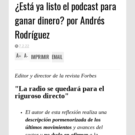
¿Está ya listo el podcast para
ganar dinero? por Andrés
Rodríguez
7.2.22
A
A
IMPRIMIR
EMAIL
+
-
Editor y director de la revista Forbes
"La radio se quedará para el
riguroso directo"
El autor de esta reflexión realiza una
descripción pormenorizada de los
últimos movimientos
y avances del
sector y
no duda en afirmar
a la