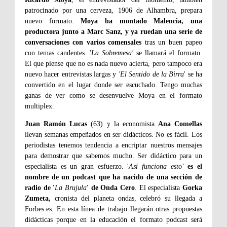
patrocinado por una cerveza, 1906 de Alhambra, prepara
nuevo formato.
Moya ha montado Malencia, una
productora junto a Marc Sanz, y ya ruedan una serie de
conversaciones con varios comensales
tras un buen papeo
con temas candentes. '
La Sobremesa'
se llamará el formato.
El que piense que no es nada nuevo acierta, pero tampoco era
nuevo hacer entrevistas largas y
'El Sentido de la Birra
' se ha
convertido en el lugar donde ser escuchado. Tengo muchas
ganas de ver como se desenvuelve Moya en el formato
multiplex.
Juan Ramón Lucas
(63) y la economista
Ana Comellas
llevan semanas empeñados en ser didácticos. No es fácil. Los
periodistas tenemos tendencia a encriptar nuestros mensajes
para demostrar que sabemos mucho. Ser didáctico para un
especialista es un gran esfuerzo. '
Así funciona esto
'
es el
nombre de un podcast que ha nacido de una sección de
radio de '
La Brujula
' de Onda Cero
. El especialista
Gorka
Zumeta,
cronista del planeta ondas, celebró su llegada a
Forbes.es. En esta línea de trabajo llegarán otras propuestas
didácticas porque en la educación el formato podcast será