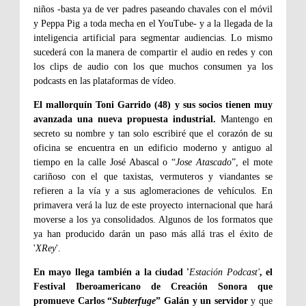
niños -basta ya de ver padres paseando chavales con el móvil
y Peppa Pig a toda mecha en el YouTube- y a la llegada de la
inteligencia artificial para segmentar audiencias. Lo mismo
sucederá con la manera de compartir el audio en redes y con
los clips de audio con los que muchos consumen ya los
podcasts en las plataformas de vídeo.
El mallorquín Toni Garrido (48) y sus socios tienen muy
avanzada una nueva propuesta industrial.
Mantengo en
secreto su nombre y tan solo escribiré que el corazón de su
oficina se encuentra en un edificio moderno y antiguo al
tiempo en la calle José Abascal o “
Jose Atascado
”, el mote
cariñoso con el que taxistas, vermuteros y viandantes se
refieren a la vía y a sus aglomeraciones de vehículos. En
primavera verá la luz de este proyecto internacional que hará
moverse a los ya consolidados. Algunos de los formatos que
ya han producido darán un paso más allá tras el éxito de
'
XRey
'.
En mayo llega también a la ciudad '
Estación Podcast'
, el
Festival Iberoamericano de Creación Sonora que
promueve Carlos “
Subterfuge
” Galán y un servidor
y que