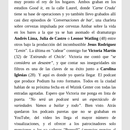
muy pronto el rey de los hogares.
Ambos graban en los
estudios
Good it
, en la calle Laurel, donde
'Carne Cruda'
tiene su base de operaciones y yo también llevo grabados allí
casi diez episodios de '
Conversaciones de bar
', una charleta
sobre cervezas impulsada por cervezas Ambar sobre la vida
en los bares a la que ya se han asomado el dramaturgo
Andrés Lima, Julia de Castro
o
Leonor Watling
(48) entre
otros bajo la producción del incombustible
Jesus Rodríguez
“
Lenin
”. La última en “cañear” conmigo fue
Victoria Martín
(32) de '
Estirando el Chicle'.
Victoria me contó que “
se
considera un desastre”
, y que contar sus inseguridades sin
filtros es una de las claves de su éxito junto a
Carolina
Iglesias
(28). Y aquí es donde yo quería llegar. El podcast
que produce Podium ha roto formatos. Todos en la ciudad
hablan de su próxima fecha en el Wizink Center con todas las
entradas agotadas. Espero que Victoria me ponga en lista de
puerta. “
No será un podcast será un espectáculo de
variedades. Vamos a bailar y todo”
. Bien visto. Atrás
quedaron los podcasts puretas que no se grababan en
YouTube, del vídeo les llega el mayor número de
visualizaciones, y el ofrecer a los patrocinadores solo
menciones o los ya caducos “Prerroll” (anuncios previos al