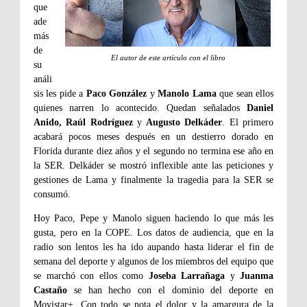
que
ade
más
de
El autor de este artículo con el libro
su
análi
sis les pide a
Paco González
y
Manolo Lama
que sean ellos
quienes narren lo acontecido. Quedan señalados
Daniel
Anido, Raúl Rodríguez
y
Augusto Delkáder
. El primero
acabará pocos meses después en un destierro dorado en
Florida durante diez años y el segundo no termina ese año en
la SER. Delkáder se mostró inflexible ante las peticiones y
gestiones de Lama y finalmente la tragedia para la SER se
consumó.
Hoy Paco, Pepe y Manolo siguen haciendo lo que más les
gusta, pero en la COPE. Los datos de audiencia, que en la
radio son lentos les ha ido aupando hasta liderar el fin de
semana del deporte y algunos de los miembros del equipo que
se marchó con ellos como
Joseba Larrañaga
y
Juanma
Castaño
se han hecho con el dominio del deporte en
Movistar+. Con todo se nota el dolor y la amargura de la