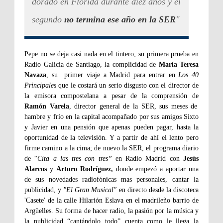
dorado en Florida durante diez años y el
segundo
no termina ese año en la SER
"
Pepe no se deja casi nada en el tintero; su primera prueba en
Radio Galicia de Santiago, la complicidad de
María Teresa
Navaza
, su primer viaje a Madrid para entrar en
Los 40
Principales
que le costará un serio disgusto con el director de
la emisora compostelana a pesar de la comprensión de
Ramón Varela
, director general de la SER, sus meses de
hambre y frío en la capital acompañado por sus amigos Sixto
y Javier en una pensión que apenas pueden pagar, hasta la
oportunidad de la televisión. Y a partir de ahí el lento pero
firme camino a la cima; de nuevo la SER, el programa diario
de “
Cita a las tres con tres”
en Radio Madrid con
Jesús
Alarcos
y
Arturo Rodríguez,
donde empezó a aportar una
de sus novedades radiofónicas mas personales, cantar la
publicidad, y
"El Gran Musical"
en directo desde la discoteca
'Casete' de la calle Hilarión Eslava en el madrileño barrio de
Argüelles. Su forma de hacer radio, la pasión por la música y
la publicidad “cantándolo todo” cuenta como le llega la