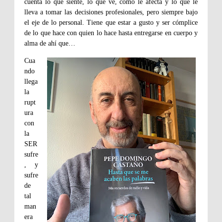
cuenta lo que siente, lo que ve, cómo le afecta y lo que le
lleva a tomar las decisiones profesionales, pero siempre bajo
el eje de lo personal. Tiene que estar a gusto y ser cómplice
de lo que hace con quien lo hace hasta entregarse en cuerpo y
alma de ahí que…
Cua
ndo
llega
la
rupt
ura
con
la
SER
sufre
, y
sufre
de
tal
man
era