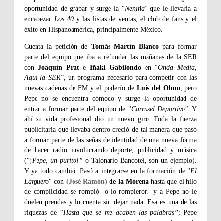
oportunidad de grabar y surge la “
Neniña
” que le llevaría a
encabezar
Los 40
y las listas de ventas, el club de fans y el
éxito en Hispanoamérica, principalmente México.
Cuenta la petición de
Tomás Martín Blanco
para formar
parte del equipo que iba a refundar las mañanas de la SER
con
Joaquín Prat
e
Iñaki Gabilondo
en “
Onda Media,
Aquí la SER
”, un programa necesario para competir con las
nuevas cadenas de FM y el poderío de
Luis del Olmo
, pero
Pepe no se encuentra cómodo y surge la oportunidad de
entrar a formar parte del equipo de "
Carrusel Deportivo"
. Y
ahí su vida profesional dio un nuevo giro. Toda la fuerza
publicitaria que llevaba dentro creció de tal manera que pasó
a formar parte de las señas de identidad de una nueva forma
de hacer radio involucrando deporte, publicidad y música
(“¡
Pepe, un purito!”
o Talonario Bancotel, son un ejemplo).
Y ya todo cambió. Pasó a integrarse en la formación de "
El
Larguero
" con
(José Ramón)
de la Morena
hasta que el hilo
de complicidad se rompió -o lo rompieron- y a Pepe no le
duelen prendas y lo cuenta sin dejar nada. Esa es una de las
riquezas de “
Hasta que se me acaben las palabras”
; Pepe