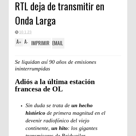
RTL deja de transmitir en
Onda Larga
10.1.23
A
A
IMPRIMIR
EMAIL
+
-
Se liquidan así 90 años de emisiones
ininterrumpidas
Adiós a la última estación
francesa de OL
Sin duda se trata de
un hecho
histórico
de primera magnitud en el
devenir radiofónico del viejo
continente,
un hito
: los gigantes
transmisores de Beidweiler