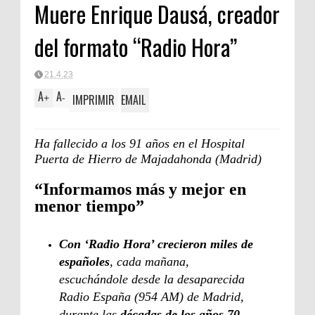
Muere Enrique Dausá, creador
del formato “Radio Hora”
21.4.23
A
A
IMPRIMIR
EMAIL
+
-
Ha fallecido a los 91 años en el Hospital
Puerta de Hierro de Majadahonda (Madrid)
“Informamos más y mejor en
menor tiempo”
Con ‘Radio Hora’ crecieron miles de
españoles
, cada mañana,
escuchándole desde la desaparecida
Radio España (954 AM) de Madrid,
durante las
décadas de los años 70,