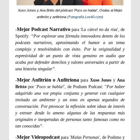
Xuso Jones y Ana Britto del pódcast 'Poco se habla!', Ondas al Mejor
anfitrión y anfitriona
(Fotografía Los40.com
)
Mejor Podcast Narrativo
-
para
'La cárcel no da risa
', de
Spotify:
“Por explorar una fórmula innovadora dentro de los
podcasts narrativos, aproximando el humor a un tema
complejo y resolviéndolo con éxito. Por la originalidad y
expresividad de un punto de vista genuino en audio que
acaba por defender derechos y valores universales a partir de
una historia singular”.
Mejor Anfitrión o Anfitriona
-
para
Xuso Jones
y
Ana
Britto
por '
Poco se habla!'
, de Podium Podcast: “
Por haber
adquirido una voz propia conjunta y generar con cualquier
invitado un ambiente y un tono en apenas segundos de
conversación. Por provocar la reflexión sobre ideas de interés
y extraer desde lo ameno algunas de las respuestas más
originales e inesperadas de personas tanto famosas como no
tan conocidas”.
Mejor Videopodcast
-
para '
Malas Personas
', de Podimo y