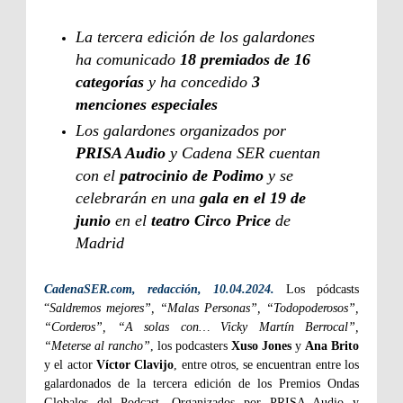
La tercera edición de los galardones
ha comunicado
18 premiados de 16
categorías
y ha concedido
3
menciones especiales
Los galardones organizados por
PRISA Audio
y Cadena SER cuentan
con el
patrocinio de Podimo
y se
celebrarán en una
gala en el 19 de
junio
en el
teatro Circo Price
de
Madrid
CadenaSER.com, redacción, 10.04.2024.
Los pódcasts
“
Saldremos mejores”, “Malas Personas”, “Todopoderosos”,
“Corderos”, “A solas con… Vicky Martín Berrocal”,
“Meterse al rancho”
, los podcasters
Xuso Jones
y
Ana Brito
y el actor
Víctor Clavijo
, entre otros, se encuentran entre los
galardonados de la tercera edición de los Premios Ondas
Globales del Podcast. Organizados por PRISA Audio y