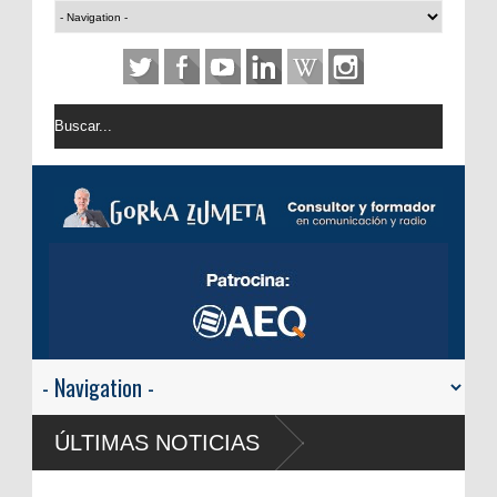
USA: Android Auto y Apple CarPlay d
ÚLTIMAS NOTICIAS
automóvil
RTVE reivindica la transformación dig