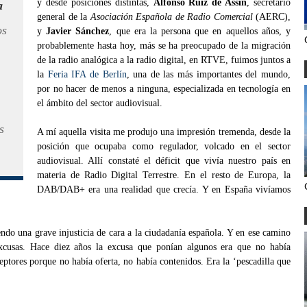
y desde posiciones distintas,
Alfonso Ruíz de Assín
, secretario
a
general de la
Asociación Española de Radio Comercial
(AERC),
os
y
Javier Sánchez
, que era la persona que en aquellos años, y
probablemente hasta hoy, más se ha preocupado de la migración
de la radio analógica a la radio digital, en RTVE, fuimos juntos a
la
Feria IFA de Berlín
, una de las más importantes del mundo,
por no hacer de menos a ninguna, especializada en tecnología en
el ámbito del sector audiovisual.
s
A mí aquella visita me produjo una impresión tremenda, desde la
posición que ocupaba como regulador, volcado en el sector
audiovisual. Allí constaté el déficit que vivía nuestro país en
materia de Radio Digital Terrestre. En el resto de Europa, la
DAB/DAB+ era una realidad que crecía. Y en España vivíamos
do una grave injusticia de cara a la ciudadanía española. Y en ese camino
xcusas. Hace diez años la excusa que ponían algunos era que no había
eptores porque no había oferta, no había contenidos. Era la ‘pescadilla que