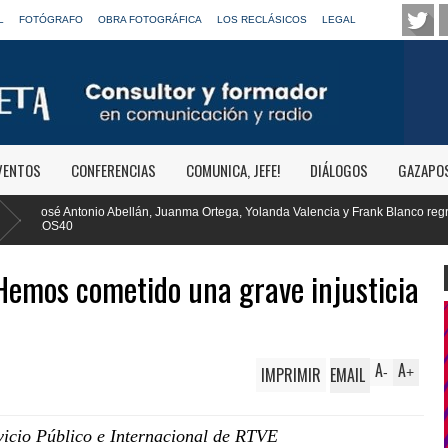
L
FOTÓGRAFO
OBRA FOTOGRÁFICA
LOS RECLÁSICOS
LEGAL
VENTOS
CONFERENCIAS
COMUNICA, JEFE!
DIÁLOGOS
GAZAPO
a, Yolanda Valencia y Frank Blanco regresan a
RTVE reivindica la trans
Clásica
"Hemos cometido una grave injusticia
A
A
IMPRIMIR
EMAIL
-
+
rvicio Público e Internacional de RTVE