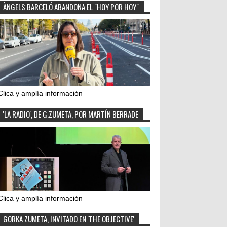
ÀNGELS BARCELÓ ABANDONA EL "HOY POR HOY"
Clica y amplía información
'LA RADIO', DE G.ZUMETA, POR MARTÍN BERRADE
Clica y amplía información
GORKA ZUMETA, INVITADO EN 'THE OBJECTIVE'