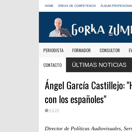
HOME
ÁREAS DE COMPETENCIA
ÁLBUM PROFESIONA
PERIODISTA
FORMADOR
CONSULTOR
E
s de Onda Cero: "El viaje mereció
José Antonio Abellán, Juanma Orteg
CONTACTO
ÚLTIMAS NOTICIAS
LOS40
Ángel García Castillejo: 
con los españoles"
4.3.24
Director de Políticas Audiovisuales, Se