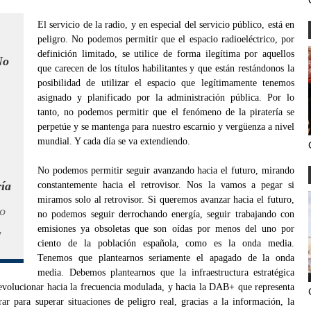
El servicio de la radio, y en especial del servicio público, está en
peligro. No podemos permitir que el espacio radioeléctrico, por
definición limitado, se utilice de forma ilegítima por aquellos
No
que carecen de los títulos habilitantes y que están restándonos la
posibilidad de utilizar el espacio que legítimamente tenemos
asignado y planificado por la administración pública. Por lo
tanto, no podemos permitir que el fenómeno de la piratería se
perpetúe y se mantenga para nuestro escarnio y vergüenza a nivel
mundial. Y cada día se va extendiendo.
No podemos permitir seguir avanzando hacia el futuro, mirando
ría
constantemente hacia el retrovisor. Nos la vamos a pegar si
miramos solo al retrovisor. Si queremos avanzar hacia el futuro,
ro
no podemos seguir derrochando energía, seguir trabajando con
emisiones ya obsoletas que son oídas por menos del uno por
"
ciento de la población española, como es la onda media.
Tenemos que plantearnos seriamente el apagado de la onda
media. Debemos plantearnos que la infraestructura estratégica
 evolucionar hacia la frecuencia modulada, y hacia la DAB+ que representa
r para superar situaciones de peligro real, gracias a la información, la