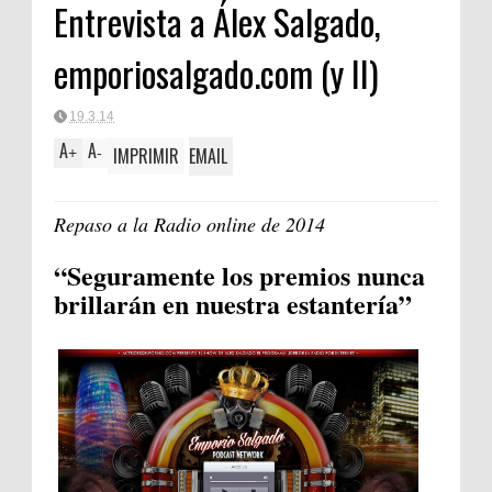
Entrevista a Álex Salgado,
ica
emporiosalgado.com (y II)
19.3.14
A
A
IMPRIMIR
EMAIL
+
-
Repaso a la Radio online de 2014
“Seguramente los premios nunca
brillarán en nuestra estantería”