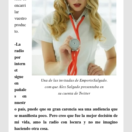
encarri
lar
vuestro
produc
to.
-La
radio
por
intern
et
sigue
Una de las invitadas de EmporioSalgado.
en
com que Álex Salgado presentaba en
pañale
su cuenta de Twitter
s en
nuestr
o país, puede que su gran carencia sea una audiencia que
se manifiesta poco. Pero creo que fue la mejor decisión de
mi vida, amo la radio con locura y no me imagino
haciendo otra cosa.