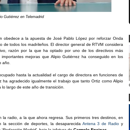
pio Gutiérrez en Telemadrid
ión obedece a la apuesta de José Pablo López por reforzar Onda
dio de todos los madrileños. El director general de RTVM considera
ivo, razón por la que ha optado por uno de los directivos más
 importantes mejoras que Alipio Gutiérrez ha conseguido en los
o año.
ocupado hasta la actualidad el cargo de directora en funciones de
z ha agradecido igualmente el trabajo que tanto Ortiz como Alipio
a lo largo de este año de transición.
 la radio, a la que ahora regresa. Sus primeros tres destinos, en
 la sección de deportes, la desaparecida
Antena 3 de Radio
y
 ‘
Redacción Madrid
’, bajo la jefatura de
Carmelo Encinas.