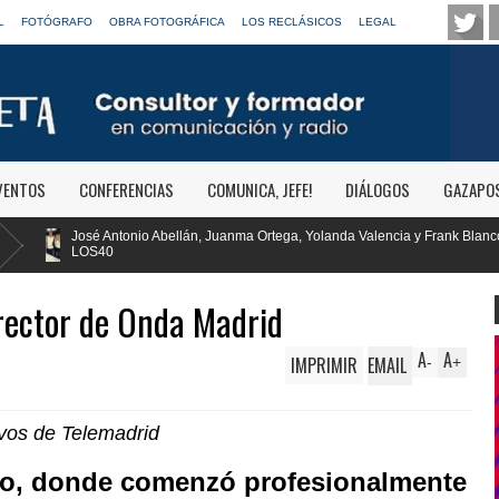
L
FOTÓGRAFO
OBRA FOTOGRÁFICA
LOS RECLÁSICOS
LEGAL
VENTOS
CONFERENCIAS
COMUNICA, JEFE!
DIÁLOGOS
GAZAPO
, Juanma Ortega, Yolanda Valencia y Frank Blanco regresan a
RTVE reivi
Clásica
irector de Onda Madrid
A
A
IMPRIMIR
EMAIL
-
+
ivos de
Telemadri
d
adio, donde comenzó profesionalmente