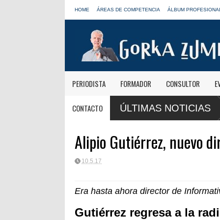
HOME
ÁREAS DE COMPETENCIA
ÁLBUM PROFESIONA
PERIODISTA
FORMADOR
CONSULTOR
E
as informativas de Onda Cero: "El viaje mereció
José Antonio Abellán
CONTACTO
ÚLTIMAS NOTICIAS
LOS40
Alipio Gutiérrez, nuevo d
10.5.17
Era hasta ahora director de Informat
Gutiérrez regresa a la r