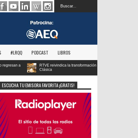
S
#LRQQ
PODCAST
LIBROS
ndica la transformación digital de RNE y blinda el futuro de Radio 3 y Radio
ESCUCHA TU EMISORA FAVORITA ¡GRATIS!