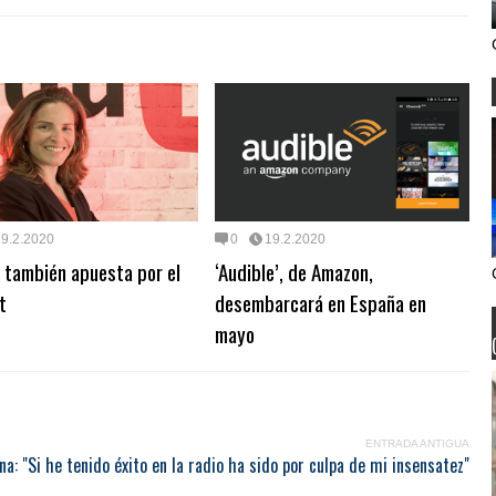
19.2.2020
0
19.2.2020
 también apuesta por el
‘Audible’, de Amazon,
t
desembarcará en España en
mayo
ENTRADA ANTIGUA
a: "Si he tenido éxito en la radio ha sido por culpa de mi insensatez"