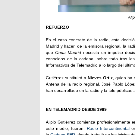
Ali
REFUERZO
En el caso concreto de la radio, esta decis
Madrid y hacer, de la emisora regional, la ra
que
Onda Madrid
necesita un impulso decis
conocidos de la cadena, sobre todo tras las
Informativos de Telemadrid a lo largo del últim
Gutiérrez sustituirá a
Nieves Ortiz
, quien ha 
Antena de la radio regional. José Pablo Lópe
han desarrollado en la radio y la tele públicas 
EN TELEMADRID DESDE 1989
Alipio Gutiérrez comienza profesionalmente en
este medio, fueron:
Radio Intercontinental
en
la
Cadena SER
, donde trabajó en los inicios de