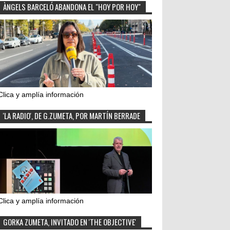
ÀNGELS BARCELÓ ABANDONA EL "HOY POR HOY"
Clica y amplía información
'LA RADIO', DE G.ZUMETA, POR MARTÍN BERRADE
Clica y amplía información
GORKA ZUMETA, INVITADO EN 'THE OBJECTIVE'