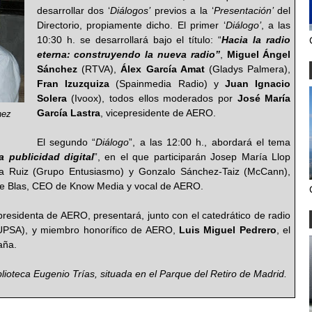
desarrollar dos ‘
Diálogos’
previos a la ‘
Presentación’
del
Directorio, propiamente dicho. El primer ‘
Diálogo’
, a las
10:30 h. se desarrollará bajo el título: “
Hacia la radio
eterna: construyendo la nueva radio”
,
Miguel Ángel
Sánchez
(RTVA),
Álex García Amat
(Gladys Palmera),
Fran Izuzquiza
(Spainmedia Radio) y
Juan Ignacio
Solera
(Ivoox), todos ellos moderados por
José María
García Lastra
, vicepresidente de AERO.
hez
El segundo “
Diálogo
”, a las 12:00 h., abordará el tema
 publicidad digital
”, en el que participarán Josep María Llop
doba Ruiz (Grupo Entusiasmo) y Gonzalo Sánchez-Taiz (McCann),
e Blas, CEO de Know Media y vocal de AERO.
 presidenta de AERO, presentará, junto con el catedrático de radio
 (UPSA), y miembro honorífico de AERO,
Luis Miguel Pedrero
, el
aña.
blioteca Eugenio Trías, situada en el Parque del Retiro de Madrid.