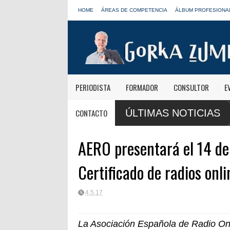
HOME
ÁREAS DE COMPETENCIA
ÁLBUM PROFESIONA
PERIODISTA
FORMADOR
CONSULTOR
E
 RNE y blinda el futuro de Radio 3 y Radio
Paco Aura, nuevo presidente
CONTACTO
ÚLTIMAS NOTICIAS
FORTA
AERO presentará el 14 de 
Certificado de radios onli
4.5.17
La Asociación Española de Radio Onl