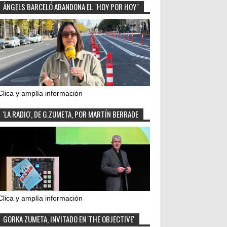
ÀNGELS BARCELÓ ABANDONA EL "HOY POR HOY"
Clica y amplía información
'LA RADIO', DE G.ZUMETA, POR MARTÍN BERRADE
Clica y amplía información
GORKA ZUMETA, INVITADO EN 'THE OBJECTIVE'