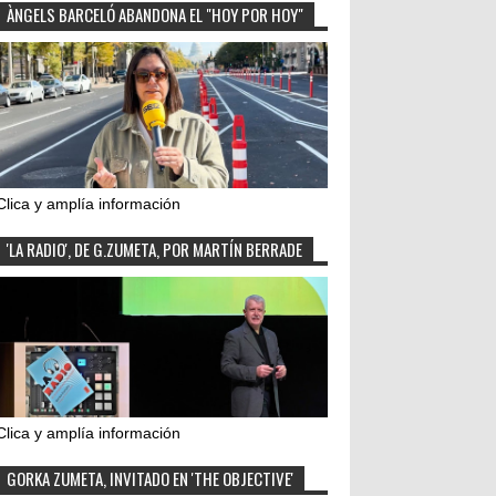
ÀNGELS BARCELÓ ABANDONA EL "HOY POR HOY"
Clica y amplía información
'LA RADIO', DE G.ZUMETA, POR MARTÍN BERRADE
Clica y amplía información
GORKA ZUMETA, INVITADO EN 'THE OBJECTIVE'