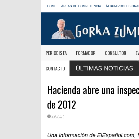
HOME
ÁREAS DE COMPETENCIA
ÁLBUM PROFESIONA
PERIODISTA
FORMADOR
CONSULTOR
E
mañanas informativas de Onda Cero: "El viaje mereció
José Antonio Ab
CONTACTO
ÚLTIMAS NOTICIAS
LOS40
Hacienda abre una inspecc
de 2012
29.7.17
Una información de ElEspañol.com, 