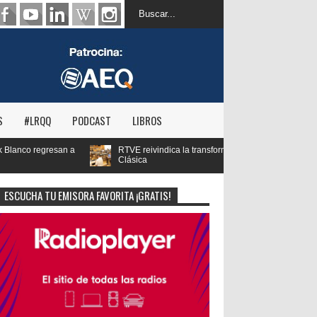
S
#LRQQ
PODCAST
LIBROS
 reivindica la transformación digital de RNE y blinda el futuro de Radio 3 y Radio
ica
ESCUCHA TU EMISORA FAVORITA ¡GRATIS!