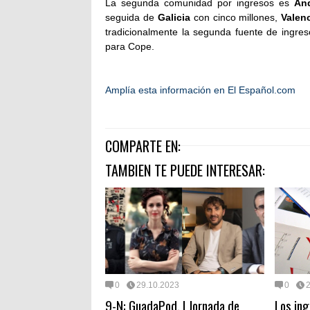
La segunda comunidad por ingresos es
And
seguida de
Galicia
con cinco millones,
Valen
tradicionalmente la segunda fuente de ingres
para Cope.
Amplía esta información en El Español.com
COMPARTE EN:
TAMBIEN TE PUEDE INTERESAR:
0
29.10.2023
0
9-N: GuadaPod. I Jornada de
Los ing