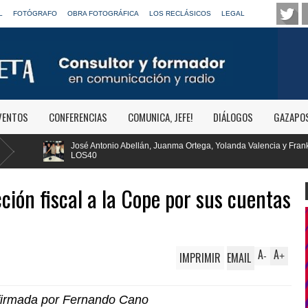
L
FOTÓGRAFO
OBRA FOTOGRÁFICA
LOS RECLÁSICOS
LEGAL
VENTOS
CONFERENCIAS
COMUNICA, JEFE!
DIÁLOGOS
GAZAPO
ellán, Juanma Ortega, Yolanda Valencia y Frank Blanco regresan a
RTVE
Clás
ión fiscal a la Cope por sus cuentas
A
A
IMPRIMIR
EMAIL
-
+
firmada por Fernando Cano