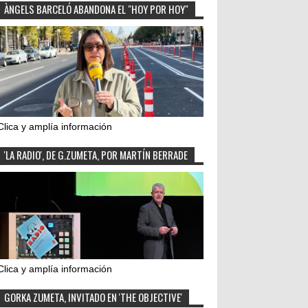
ÀNGELS BARCELÓ ABANDONA EL "HOY POR HOY"
Clica y amplía información
'LA RADIO', DE G.ZUMETA, POR MARTÍN BERRADE
Clica y amplía información
GORKA ZUMETA, INVITADO EN 'THE OBJECTIVE'