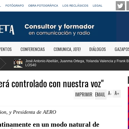
L
FOTÓGRAFO
OBRA FOTOGRÁFICA
LOS RECLÁSICOS
LEGAL
VENTOS
CONFERENCIAS
COMUNICA, JEFE!
DIÁLOGOS
GAZAPO
án, Juanma Ortega, Yolanda Valencia y Frank Blanco regresan a
RTVE re
Clásica
será controlado con nuestra voz"
A
A
IMPRIMIR
EMAIL
-
+
ion, y Presidenta de AERO
latinamente en un modo natural de