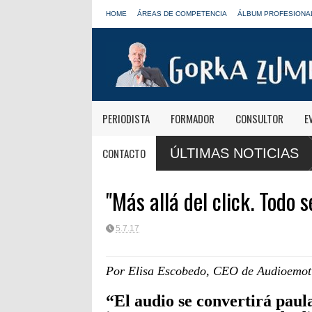
HOME
ÁREAS DE COMPETENCIA
ÁLBUM PROFESIONA
PERIODISTA
FORMADOR
CONSULTOR
E
anas informativas de Onda Cero: "El viaje mereció
José Antonio Abell
CONTACTO
ÚLTIMAS NOTICIAS
LOS40
"Más allá del click. Todo 
5.7.17
Por Elisa Escobedo, CEO de Audioemot
“El audio se convertirá pau