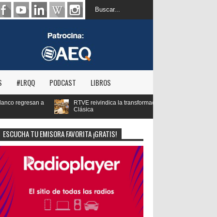
S
#LRQQ
PODCAST
LIBROS
ivindica la transformación digital de RNE y blinda el futuro de Radio 3 y Radio
ESCUCHA TU EMISORA FAVORITA ¡GRATIS!