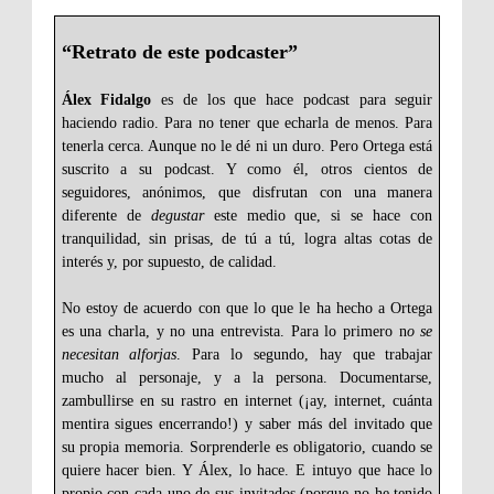
“Retrato de este podcaster”
Álex Fidalgo
es de los que hace podcast para seguir
haciendo radio. Para no tener que echarla de menos. Para
tenerla cerca. Aunque no le dé ni un duro. Pero Ortega está
suscrito a su podcast. Y como él, otros cientos de
seguidores, anónimos, que disfrutan con una manera
diferente de
degustar
este medio que, si se hace con
tranquilidad, sin prisas, de tú a tú, logra altas cotas de
interés y, por supuesto, de calidad.
No estoy de acuerdo con que lo que le ha hecho a Ortega
es una charla, y no una entrevista. Para lo primero n
o se
necesitan alforjas
. Para lo segundo, hay que trabajar
mucho al personaje, y a la persona. Documentarse,
zambullirse en su rastro en internet (¡ay, internet, cuánta
mentira sigues encerrando!) y saber más del invitado que
su propia memoria. Sorprenderle es obligatorio, cuando se
quiere hacer bien. Y Álex, lo hace. E intuyo que hace lo
propio con cada uno de sus invitados (porque no he tenido