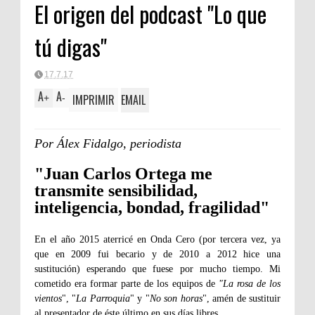
El origen del podcast "Lo que
tú digas"
17.7.17
A
A
IMPRIMIR
EMAIL
+
-
Por Álex Fidalgo, periodista
"Juan Carlos Ortega
me
transmite sensibilidad,
inteligencia, bondad, fragilidad"
En el año 2015 aterricé en Onda Cero (por tercera vez, ya
que en 2009 fui becario y de 2010 a 2012 hice una
sustitución) esperando que fuese por mucho tiempo. Mi
cometido era formar parte de los equipos de
"La rosa de los
vientos
", "
La Parroquia
" y "
No son horas
", amén de sustituir
al presentador de éste último en sus días libres.