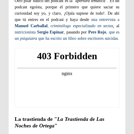
Otro pilar básico del podcast es la "
apertura temática".
Es un
podcast egoísta, porque el primero que quiere saciar su
curiosidad soy yo, y claro, ¡Ojala supiese de todo!. De ahí
que tú entres en el podcast y haya desde
una entrevista a
Manuel Carballal
, c
riminólogo especializado en sectas
,
al
nutricionista
Sergio Espinar
, pasando por
Pere Rojo
, que es
un
psiquiatra
que ha escrito un libro sobre escritores suicidas
.
La trastienda de "
La Trastienda de Las
Noches de Ortega
"