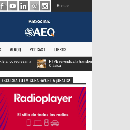
S
#LRQQ
PODCAST
LIBROS
eivindica la transformación digital de RNE y blinda el futuro de Radio 3 y Radio
ca
ESCUCHA TU EMISORA FAVORITA ¡GRATIS!