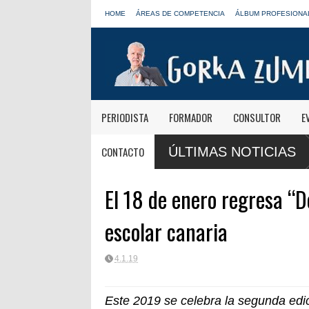
HOME
ÁREAS DE COMPETENCIA
ÁLBUM PROFESIONA
PERIODISTA
FORMADOR
CONSULTOR
E
añanas informativas de Onda Cero: "El viaje mereció
José Antonio Abel
CONTACTO
ÚLTIMAS NOTICIAS
LOS40
El 18 de enero regresa “De
escolar canaria
4.1.19
Este 2019 se celebra la segunda edici