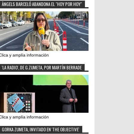
ÀNGELS BARCELÓ ABANDONA EL "HOY POR HOY"
Clica y amplía información
'LA RADIO', DE G.ZUMETA, POR MARTÍN BERRADE
Clica y amplía información
GORKA ZUMETA, INVITADO EN 'THE OBJECTIVE'