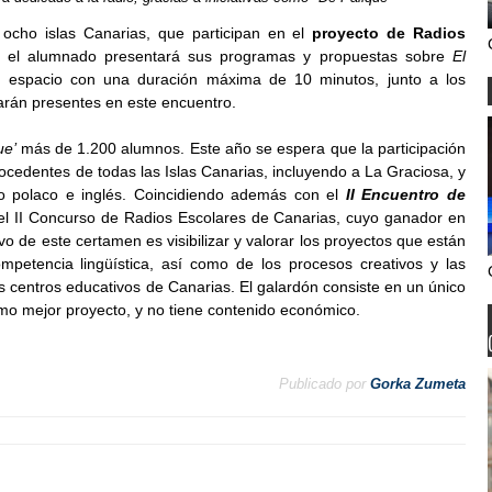
ocho islas Canarias, que participan en el
proyecto de Radios
e el alumnado presentará sus programas y propuestas sobre
El
o espacio con una duración máxima de 10 minutos, junto a los
arán presentes en este encuentro.
ue’
más de 1.200 alumnos. Este año se espera que la participación
ocedentes de todas las Islas Canarias, incluyendo a La Graciosa, y
o polaco e inglés. Coincidiendo además con el
II Encuentro de
el II Concurso de Radios Escolares de Canarias, cuyo ganador en
ivo de este certamen es visibilizar y valorar los proyectos que están
mpetencia lingüística, así como de los procesos creativos y las
s centros educativos de Canarias. El galardón consiste en un único
mo mejor proyecto, y no tiene contenido económico.
Publicado por
Gorka Zumeta