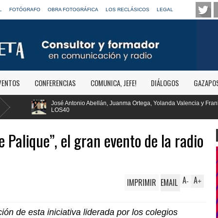
L
FOTÓGRAFO
OBRA FOTOGRÁFICA
LOS RECLÁSICOS
LEGAL
VENTOS
CONFERENCIAS
COMUNICA, JEFE!
DIÁLOGOS
GAZAPO
lán, Juanma Ortega, Yolanda Valencia y Frank Blanco regresan a
RTVE r
Clási
 Palique”, el gran evento de la radio
A
A
IMPRIMIR
EMAIL
-
+
ón de esta iniciativa liderada por los colegios