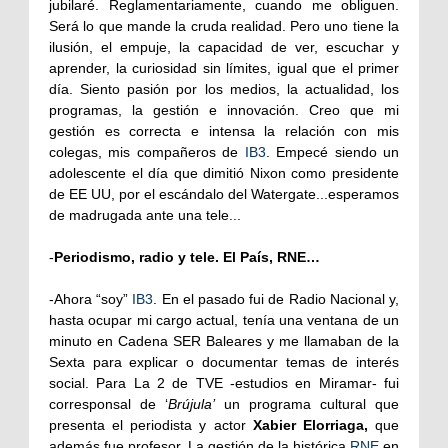
jubilaré. Reglamentariamente, cuando me obliguen.
Será lo que mande la cruda realidad. Pero uno tiene la
ilusión, el empuje, la capacidad de ver, escuchar y
aprender, la curiosidad sin límites, igual que el primer
día. Siento pasión por los medios, la actualidad, los
programas, la gestión e innovación. Creo que mi
gestión es correcta e intensa la relación con mis
colegas, mis compañeros de
IB3
. Empecé siendo un
adolescente el día que dimitió Nixon como presidente
de EE UU, por el escándalo del Watergate...esperamos
de madrugada ante una tele...
-
Periodismo, radio y tele. El País, RNE…
-Ahora “soy”
IB3
. En el pasado fui de Radio Nacional y,
hasta ocupar mi cargo actual, tenía una ventana de un
minuto en Cadena SER Baleares y me llamaban de la
Sexta para explicar o documentar temas de interés
social. Para La 2 de TVE -estudios en Miramar- fui
corresponsal de ‘
Brújula’
un programa cultural que
presenta el periodista y actor
Xabier Elorriaga,
que
además fue profesor.
La gestión de la histórica
RNE
en