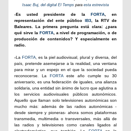
Isaac Buj, del digital El Temps
para
esta estrevista
-Es usted presidente de la
FORTA
, en
representación del ente público
IB3
, la RTV de
Baleares. La primera pregunta está clara: ¿para
qué sirve la
FORTA
, a nivel de programación, o de
producción de contenidos? Y especialmente en
radio.
-
La
FORTA
, es la piel audiovisual, plural y diversa, del
país, pretende asemejarse a la realidad, una ventana
para mirar y un espejo en el que la sociedad pueda
reconocerse. La
FORTA
este año cumple su 30
aniversario, es una federación de iguales, una alianza
solidaria, una entidad sin ánimo de lucro que aglutina a
los servicios audiovisuales públicos autonómicos.
Aquello que llaman solo televisiones autonómicas son
mucho más: además de las radios autonómicas -
desde siempre y pioneras- ahora somos plataformas
transmedia, multimedia o transversales, más allá de
las radios y televisiones como canales ligados al
electrodoméstico, que también. La
FORTA
en la