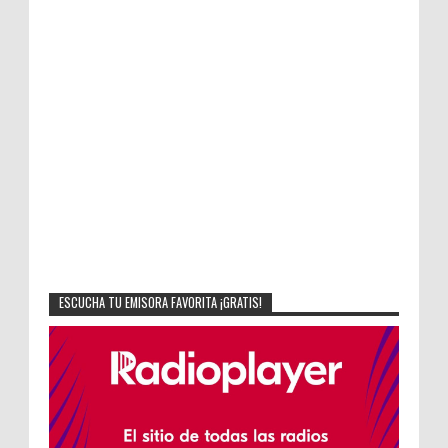
ESCUCHA TU EMISORA FAVORITA ¡GRATIS!