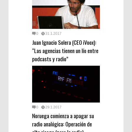
0
31.1.2017
Juan Ignacio Solera (CEO iVoox):
“Las agencias tienen un lío entre
podcasts y radio”
0
29.1.2017
Noruega comienza a apagar su
radio analógica: Operación de