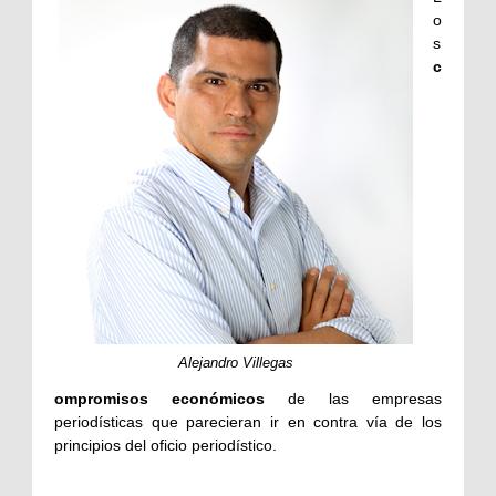
o
s
c
Alejandro Villegas
ompromisos económicos
de las empresas
periodísticas que parecieran ir en contra vía de los
principios del oficio periodístico.