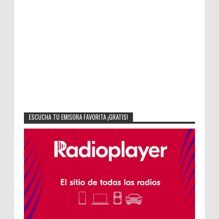
ESCUCHA TU EMISORA FAVORITA ¡GRATIS!