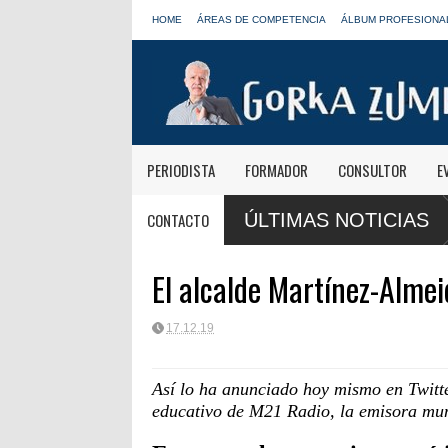
HOME
ÁREAS DE COMPETENCIA
ÁLBUM PROFESIONA
PERIODISTA
FORMADOR
CONSULTOR
E
 "El viaje mereció
José Antonio Abellán, Juanma Ortega, Yolanda Vale
CONTACTO
ÚLTIMAS NOTICIAS
LOS40
El alcalde Martínez-Almei
17.12.19
Así lo ha anunciado hoy mismo en Twitte
educativo de M21 Radio, la emisora mun