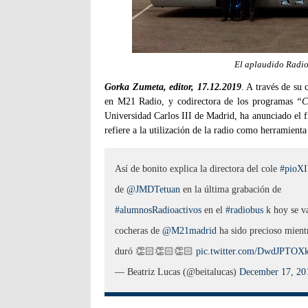
El aplaudido Radi
Gorka Zumeta, editor, 17.12.2019
. A través de su 
en M21 Radio, y codirectora de los programas
“C
Universidad Carlos III de Madrid, ha anunciado el fin
refiere a la utilización de la radio como herramient
Así de bonito explica la directora del cole
#pioXI
de
@JMDTetuan
en la última grabación de
#alumnosRadioactivos
en el
#radiobus
k hoy se v
cocheras de
@M21madrid
ha sido precioso mient
duró 👏🏻👏🏻👏🏻
pic.twitter.com/DwdJPTOX
— Beatriz Lucas (@beitalucas)
December 17, 20