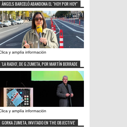
ÀNGELS BARCELÓ ABANDONA EL "HOY POR HOY"
Clica y amplía información
'LA RADIO', DE G.ZUMETA, POR MARTÍN BERRADE
Clica y amplía información
GORKA ZUMETA, INVITADO EN 'THE OBJECTIVE'