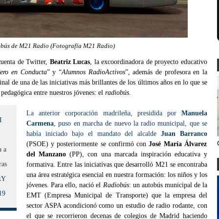
obús de M21 Radio (Fotografía M21 Radio)
cuenta de Twitter,
Beatriz Lucas
, la excoordinadora de proyecto educativo
ero en Conducta
” y “
Alumnos RadioActivos
”, además de profesora en la
al de una de las iniciativas más brillantes de los últimos años en lo que se
a pedagógica entre nuestros jóvenes: el
radiobús
.
La anterior corporación madrileña, presidida por
Manuela
I
Carmena
, puso en marcha de nuevo la radio municipal, que se
había iniciado bajo el mandato del alcalde
Juan Barranco
(PSOE) y posteriormente se confirmó con
José María Álvarez
a a
del Manzano
(PP), con una marcada inspiración educativa y
ras
formativa. Entre las iniciativas que desarrolló M21 se encontraba
una área estratégica esencial en nuestra formación: los niños y los
kY
jóvenes. Para ello, nació el
Radiobús
: un autobús municipal de la
19
EMT (Empresa Municipal de Transporte) que la empresa del
sector ASPA acondicionó como un estudio de radio rodante, con
el que se recorrieron decenas de colegios de Madrid haciendo