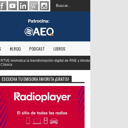
S
#LRQQ
PODCAST
LIBROS
l de RNE y blinda el futuro de Radio 3 y Radio
Paco Aura, nuevo presid
FORTA
ESCUCHA TU EMISORA FAVORITA ¡GRATIS!