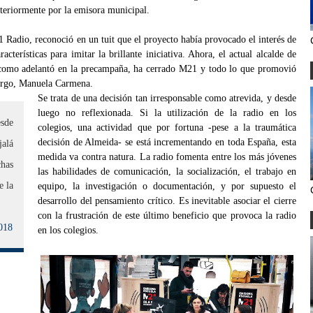
steriormente por la emisora municipal.
 Radio, reconoció en un tuit que el proyecto había provocado el interés de
acterísticas para imitar la brillante iniciativa. Ahora, el actual alcalde de
como adelantó en la precampaña, ha cerrado M21 y todo lo que promovió
cargo, Manuela Carmena.
Se trata de una decisión tan irresponsable como atrevida, y desde
luego no reflexionada. Si la utilización de la radio en los
esde
colegios, una actividad que por fortuna -pese a la traumática
decisión de Almeida- se está incrementando en toda España, esta
jalá
medida va contra natura. La radio fomenta entre los más jóvenes
has
las habilidades de comunicación, la socialización, el trabajo en
e la
equipo, la investigación o documentación, y por supuesto el
desarrollo del pensamiento crítico. Es inevitable asociar el cierre
con la frustración de este último beneficio que provoca la radio
018
en los colegios.