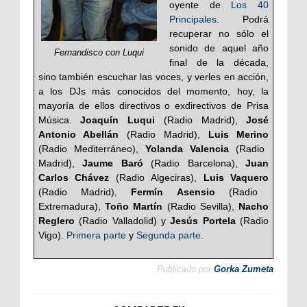
oyente de
Los 40
Principales
. Podrá
recuperar no sólo el
sonido de aquel año
Fernandisco con Luqui
final de la década,
sino también escuchar las voces, y verles en acción,
a los DJs más conocidos del momento, hoy, la
mayoría de ellos directivos o exdirectivos de Prisa
Música.
Joaquín Luqui
(Radio Madrid),
José
Antonio Abellán
(Radio Madrid),
Luis Merino
(Radio Mediterráneo),
Yolanda Valencia
(Radio
Madrid),
Jaume Baró
(Radio Barcelona),
Juan
Carlos Chávez
(Radio Algeciras),
Luis Vaquero
(Radio Madrid),
Fermín Asensio
(Radio
Extremadura),
Toño Martín
(Radio Sevilla),
Nacho
Reglero
(Radio Valladolid) y
Jesús Portela
(Radio
Vigo).
Primera parte
y
Segunda parte
.
Publicado por
Gorka Zumeta