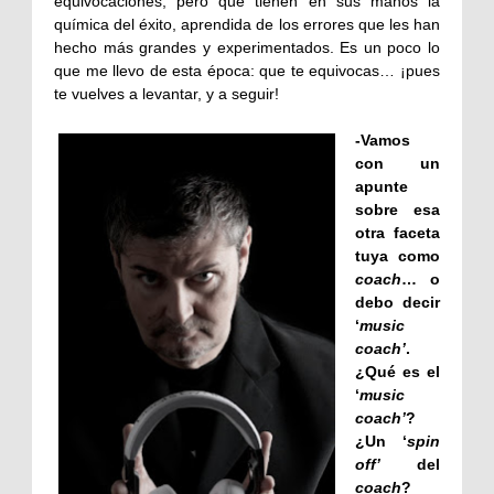
equivocaciones, pero que tienen en sus manos la
química del éxito, aprendida de los errores que les han
hecho más grandes y experimentados. Es un poco lo
que me llevo de esta época: que te equivocas… ¡pues
te vuelves a levantar, y a seguir!
-Vamos
con un
apunte
sobre esa
otra faceta
tuya como
coach
… o
debo decir
‘
music
coach’
.
¿Qué es el
‘
music
coach’
?
¿Un ‘
spin
off’
del
coach
?