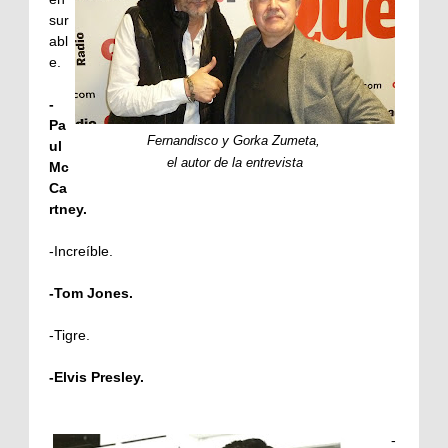
sur
abl
e.
-
Pa
Fernandisco y Gorka Zumeta,
ul
el autor de la entrevista
Mc
Ca
rtney.
-Increíble.
-Tom Jones.
-Tigre.
-Elvis Presley.
-