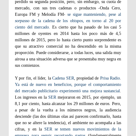
perdido su segunda posición, pero, sin embargo, su cuota de
mercado, con sus tres cadenas o productos -Onda Cero,
Europa FM y Melodía FM-
se sigue manteniendo, pese al
sorpasso
de la cadena de los obispos, en torno al 20 por
ciento del mercado.
Es cierto que ha pasado de los casi 5
millones de oyentes en 2014 hasta los poco más de 4,5
millones de 2015, pero lo hasta cierto punto sorprendente es
que su atractivo comercial no ha descendido en la misma
proporción. Puede considerarse, a todas luces, una salida muy
airosa a una situación adversa que se presentaba muy negra en
sus comienzos.
Y por fin, el líder, la
Cadena SER
, propiedad de
Prisa Radio
.
Ya está de nuevo en beneficios, porque el comportamiento
del mercado publicitario experimentó una mejora sustancial
.
Los ingresos en la
SER
mejoraron en 2015, por ejemplo, un
8,1 por ciento, hasta alcanzar los 29 millones de euros. Pero,
a pesar de la vuelta a los números negros, la audiencia
desciende (las dos últimas olas así parecen confirmarlo, hasta
que no se altere la tendencia), el ambiente no acompaña a las
cifras, y en la
SER
se temen nuevos movimientos de la
empresa para seguir recortando gastos
(fundamentalmente