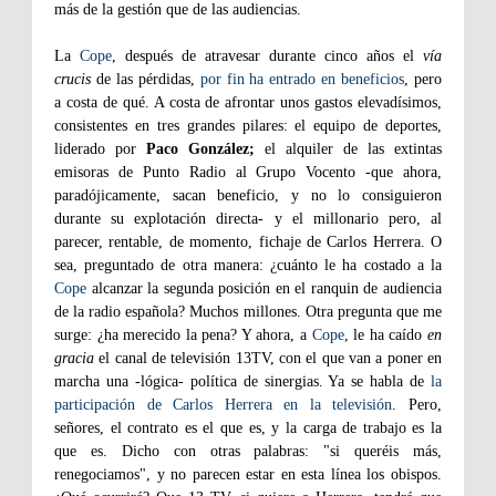
más de la gestión que de las audiencias.
La
Cope
, después de atravesar durante cinco años el
vía
crucis
de las pérdidas,
por fin ha entrado en beneficios
, pero
a costa de qué. A costa de afrontar unos gastos elevadísimos,
consistentes en tres grandes pilares: el equipo de deportes,
liderado por
Paco González;
el alquiler de las extintas
emisoras de Punto Radio al Grupo Vocento -que ahora,
paradójicamente, sacan beneficio, y no lo consiguieron
durante su explotación directa- y el millonario pero, al
parecer, rentable, de momento, fichaje de Carlos Herrera. O
sea, preguntado de otra manera: ¿cuánto le ha costado a la
Cope
alcanzar la segunda posición en el ranquin de audiencia
de la radio española? Muchos millones. Otra pregunta que me
surge: ¿ha merecido la pena? Y ahora, a
Cope
, le ha caído
en
gracia
el canal de televisión 13TV, con el que van a poner en
marcha una -lógica- política de sinergias. Ya se habla de
la
participación de Carlos Herrera en la televisión
. Pero,
señores, el contrato es el que es, y la carga de trabajo es la
que es. Dicho con otras palabras: "si queréis más,
renegociamos", y no parecen estar en esta línea los obispos.