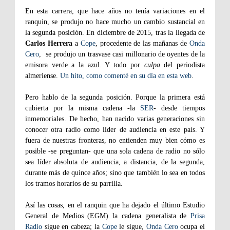
En esta carrera, que hace años no tenía variaciones en el
ranquin, se produjo no hace mucho un cambio sustancial en
la segunda posición. En diciembre de 2015, tras la llegada de
Carlos Herrera
a
Cope
, procedente de las mañanas de
Onda
Cero
,
se produjo un trasvase casi millonario de oyentes de la
emisora verde a la azul. Y todo por
culpa
del periodista
almeriense.
Un hito, como comenté en su día en esta web
.
Pero hablo de la segunda posición. Porque la primera está
cubierta por la misma cadena -la
SER
- desde tiempos
inmemoriales. De hecho, han nacido varias generaciones sin
conocer otra radio como líder de audiencia en este país. Y
fuera de nuestras fronteras, no entienden muy bien cómo es
posible -se preguntan- que una sola cadena de radio no sólo
sea líder absoluta de audiencia, a distancia, de la segunda,
durante más de quince años; sino que también lo sea en todos
los tramos horarios de su parrilla.
Así las cosas, en el ranquin que ha dejado el último Estudio
General de Medios (EGM) la cadena generalista de
Prisa
Radio
sigue en cabeza; la
Cope
le sigue,
Onda Cero
ocupa el