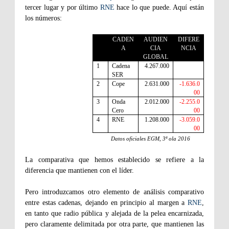
tercer lugar y por último
RNE
hace lo que puede. Aquí están
los números:
CADEN
AUDIEN
DIFERE
A
CIA
NCIA
GLOBAL
1
Cadena
4.267.000
SER
2
Cope
2.631.000
-1.636.0
00
3
Onda
2.012.000
-2.255.0
Cero
00
4
RNE
1.208.000
-3.059.0
00
Datos oficiales EGM, 3ª ola 2016
La comparativa que hemos establecido se refiere a la
diferencia que mantienen con el líder.
Pero introduzcamos otro elemento de análisis comparativo
entre estas cadenas, dejando en principio al margen a
RNE
,
en tanto que radio pública y alejada de la pelea encarnizada,
pero claramente delimitada por otra parte, que mantienen las