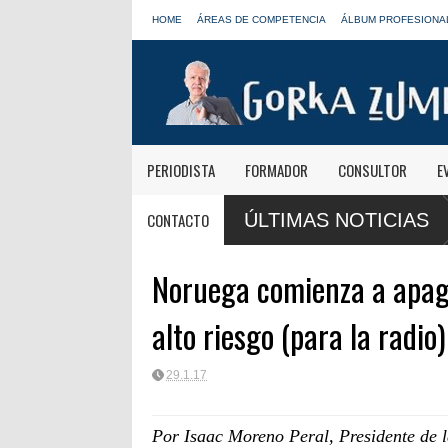
HOME
ÁREAS DE COMPETENCIA
ÁLBUM PROFESIONA
PERIODISTA
FORMADOR
CONSULTOR
E
tivas de Onda Cero: "El viaje mereció
José Antonio Abellán, Juanma O
CONTACTO
ÚLTIMAS NOTICIAS
LOS40
Noruega comienza a apaga
alto riesgo (para la radio)
29.1.17
Por Isaac Moreno Peral, Presidente de 