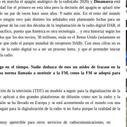
o en marcha el apagón analógico de la radio(año 2020) y
Dinamarca
está
dad fue el primero en esta idea pero la decisión del apagón se aplazó
sine
ado un par de veces hace unos años. Y nadie más. En el resto del mundo
ro ningún otro país distinto los señalados está planteando fechas para un
pesar de las casi dos décadas de la implantación de la radio digital DAB, el
acífico, puesto que América es otra tecnología… y otra historia) según los
los que los dos tercios, 30 millones, están en el Reino Unido (solamente en
 que todo el parque mundial de receptores DAB). Con estas cifras no es
de la radio digital va a ser un proceso lento, y que el pretender iniciar
la radio.
go en el tiempo. Nadie deduzca de esto un atisbo de fracaso en la
una norma llamada a sustituir a la FM, como la FM se adoptó para
ión de la televisión (TDT) un modelo a seguir para la digitalización de la
e aplican a dos grandes plataformas de difusión como son la radio y la
evisión se ha llevado en Europa y se está acometiendo en el mundo con una
uir para la digitalización de la radio si no fuera porque la realidad de la
muy apetecible para otros servicios de radiocomunicaciones, en