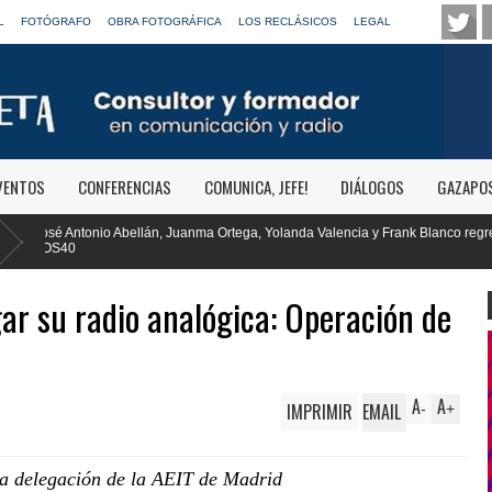
L
FOTÓGRAFO
OBRA FOTOGRÁFICA
LOS RECLÁSICOS
LEGAL
VENTOS
CONFERENCIAS
COMUNICA, JEFE!
DIÁLOGOS
GAZAPO
rtega, Yolanda Valencia y Frank Blanco regresan a
RTVE reivindica la t
Clásica
r su radio analógica: Operación de
A
A
IMPRIMIR
EMAIL
-
+
la delegación de la AEIT de Madrid