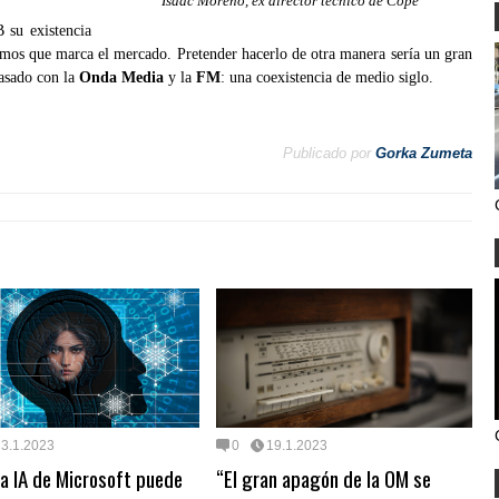
Isaac Moreno, ex director técnico de Cope
 su existencia
ritmos que marca el mercado. Pretender hacerlo de otra manera sería un gran
pasado con la
Onda Media
y la
FM
: una coexistencia de medio siglo.
Publicado por
Gorka Zumeta
23.1.2023
0
19.1.2023
a IA de Microsoft puede
“El gran apagón de la OM se