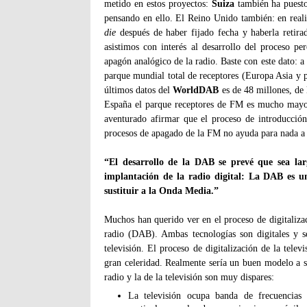
metido en estos proyectos:
Suiza
también ha puest
pensando en ello. El Reino Unido también: en reali
die
después de haber fijado fecha y haberla retir
asistimos con interés al desarrollo del proceso pe
apagón analógico de la radio. Baste con este dato: a 
parque mundial total de receptores (Europa Asia y p
últimos datos del
WorldDAB
es de 48 millones, de 
España el parque receptores de FM es mucho mayor
aventurado afirmar que el proceso de introducción 
procesos de apagado de la FM no ayuda para nada a 
“El desarrollo de la DAB se prevé que sea lar
implantación de la radio digital: La DAB es 
sustituir a la Onda Media.”
Muchos han querido ver en el proceso de digitalizac
radio (DAB). Ambas tecnologías son digitales y s
televisión. El proceso de digitalización de la tel
gran celeridad. Realmente sería un buen modelo a seg
radio y la de la televisión son muy dispares:
La televisión ocupa banda de frecuencias 