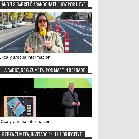
ÀNGELS BARCELÓ ABANDONA EL "HOY POR HOY"
Clica y amplía información
'LA RADIO', DE G.ZUMETA, POR MARTÍN BERRADE
Clica y amplía información
GORKA ZUMETA, INVITADO EN 'THE OBJECTIVE'