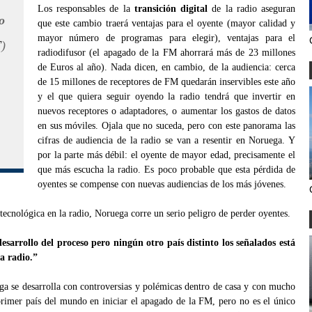
Los responsables de la
transición digital
de la radio aseguran
o
que este cambio traerá ventajas para el oyente (mayor calidad y
mayor número de programas para elegir), ventajas para el
T
)
radiodifusor (el apagado de la FM ahorrará más de 23 millones
de Euros al año). Nada dicen, en cambio, de la audiencia: cerca
de 15 millones de receptores de FM quedarán inservibles este año
y el que quiera seguir oyendo la radio tendrá que invertir en
nuevos receptores o adaptadores, o aumentar los gastos de datos
en sus móviles. Ojala que no suceda, pero con este panorama las
cifras de audiencia de la radio se van a resentir en Noruega. Y
por la parte más débil: el oyente de mayor edad, precisamente el
que más escucha la radio. Es poco probable que esta pérdida de
oyentes se compense con nuevas audiencias de los más jóvenes.
 tecnológica en la radio, Noruega corre un serio peligro de perder oyentes.
esarrollo del proceso pero ningún otro país distinto los señalados está
a radio.”
a se desarrolla con controversias y polémicas dentro de casa y con mucho
primer país del mundo en iniciar el apagado de la FM, pero no es el único