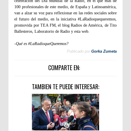
celebración del Día Mundial de la Radio, en el que
más de
100 profesionales de este medio, de España y Latinoamérica,
van a alzar su voz para reflexionar en las redes sociales sobre
el futuro del medio
, en la iniciativa
#LaRadioquequeremos
,
promovida por
TEA FM
, el blog
Radios de América, de Tito
Ballesteros
,
Laboratorio de Radio
y
esta web
.
-Qué es #LaRadioqueQueremos
?
Publicado por
Gorka Zumeta
COMPARTE EN:
TAMBIEN TE PUEDE INTERESAR: