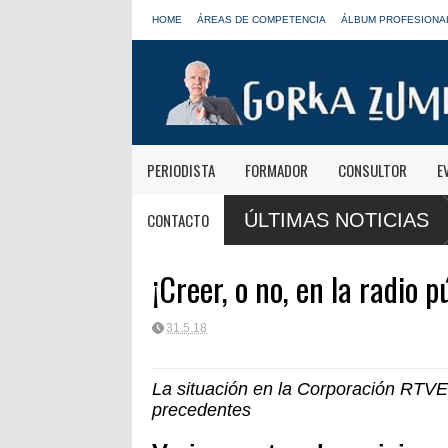
HOME
ÁREAS DE COMPETENCIA
ÁLBUM PROFESIONA
PERIODISTA
FORMADOR
CONSULTOR
E
nsformación digital de RNE y blinda el futuro de Radio 3 y Radio
Paco A
CONTACTO
ÚLTIMAS NOTICIAS
FORT
¡Creer, o no, en la radio 
31.5.18
La situación en la Corporación RTVE
precedentes