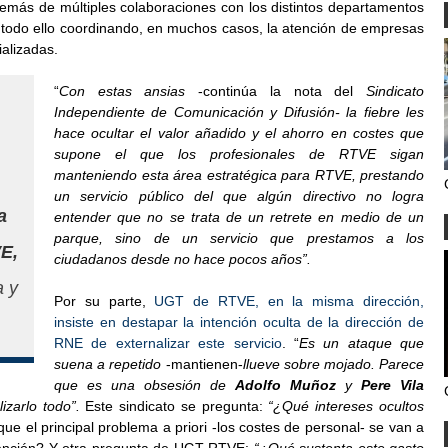
demás de múltiples colaboraciones con los distintos departamentos
Y todo ello coordinando, en muchos casos, la atención de empresas
ializadas
.
“
Con estas ansias
-continúa la nota del
Sindicato
Independiente de Comunicación y Difusión- la fiebre les
hace ocultar el valor añadido y el ahorro en costes que
supone el que los profesionales de RTVE sigan
manteniendo esta área estratégica para RTVE, prestando
un servicio público del que algún directivo no logra
a
entender que no se trata de un retrete en medio de un
parque, sino de un servicio que prestamos a los
E,
ciudadanos desde no hace pocos años”.
a y
Por su parte,
UGT de RTVE, en la misma dirección,
insiste en destapar la intención oculta de la dirección de
RNE de externalizar este servicio
. “
Es un ataque que
suena a repetido
-mantienen-
llueve sobre mojado. Parece
que es una obsesión de
Adolfo Muñoz
y
Pere Vila
izarlo todo”.
Este sindicato se pregunta:
“
¿Qué intereses ocultos
ue el principal problema a priori -los costes de personal- se van a