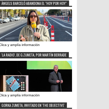
ÀNGELS BARCELÓ ABANDONA EL "HOY POR HOY"
Clica y amplía información
'LA RADIO', DE G.ZUMETA, POR MARTÍN BERRADE
Clica y amplía información
GORKA ZUMETA, INVITADO EN 'THE OBJECTIVE'