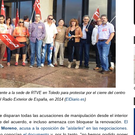
te a la sede de RTVE en Toledo para protestar por el cierre del centro
l Radio Exterior de España, en 2014 (
ElDiario.es
)
 se disparan todas las acusaciones de manipulación desde el interior
e del acuerdo, e incluso amenaza con bloquear la renovación.
El
 Moreno
, acusa a la oposición de "
aislarles
" en las negociaciones.
no conocían
el documento
y, por lo tanto, "
no hemos podido poner