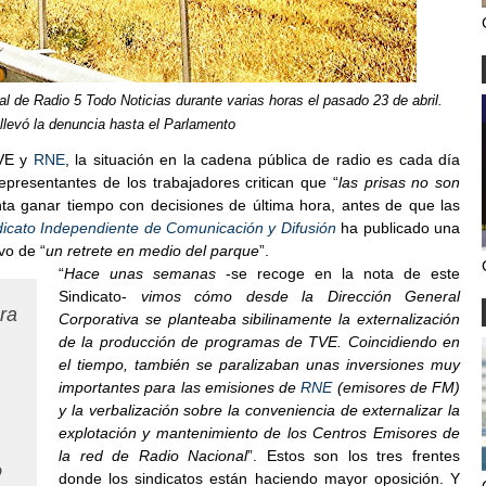
l de Radio 5 Todo Noticias durante varias horas el pasado 23 de abril.
evó la denuncia hasta el Parlamento
TVE y
RNE
, la situación en la cadena pública de radio es cada día
epresentantes de los trabajadores critican que “
las prisas no son
enta ganar tiempo con decisiones de última hora, antes de que las
dicato Independiente de Comunicación y Difusión
ha publicado una
ivo de “
un retrete en medio del parque
”.
“
Hace unas semanas
-se recoge en la nota de este
Sindicato-
vimos cómo desde la Dirección General
ra
Corporativa se planteaba sibilinamente la externalización
de la producción de programas de TVE. Coincidiendo en
el tiempo, también se paralizaban unas inversiones muy
importantes para las emisiones de
RNE
(emisores de FM)
y la verbalización sobre la conveniencia de externalizar la
explotación y mantenimiento de los Centros Emisores de
la red de Radio Nacional
”. Estos son los tres frentes
o
donde los sindicatos están haciendo mayor oposición.
Y