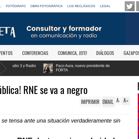
L
FOTÓGRAFO
OBRA FOTOGRÁFICA
LOS RECLÁSICOS
LEGAL
VENTOS
CONFERENCIAS
COMUNICA, JEFE!
DIÁLOGOS
GAZAPO
ura, nuevo presidente de
A
pública! RNE se va a negro
A
A
IMPRIMIR
EMAIL
-
+
 se tensa ante una situación verdaderamente sin