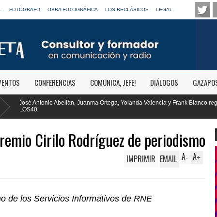
L
FOTÓGRAFO
OBRA FOTOGRÁFICA
LOS RECLÁSICOS
LEGAL
VENTOS
CONFERENCIAS
COMUNICA, JEFE!
DIÁLOGOS
GAZAPO
a Ortega, Yolanda Valencia y Frank Blanco regresan a
RTVE reivindica l
Clásica
remio Cirilo Rodríguez de periodismo
A
A
IMPRIMIR
EMAIL
-
+
mo de los Servicios Informativos de RNE