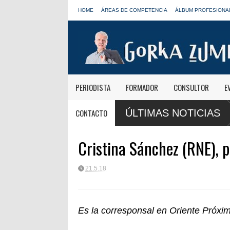
HOME
ÁREAS DE COMPETENCIA
ÁLBUM PROFESIONA
PERIODISTA
FORMADOR
CONSULTOR
E
rmativas de Onda Cero: "El viaje mereció
José Antonio Abellán, Juanm
CONTACTO
ÚLTIMAS NOTICIAS
LOS40
Cristina Sánchez (RNE), p
21.5.18
Es la corresponsal en Oriente Próxi