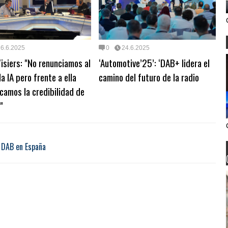
26.6.2025
0
24.6.2025
Visiers: "No renunciamos al
‘Automotive’25’: ‘DAB+ lidera el
la IA pero frente a ella
camino del futuro de la radio
icamos la credibilidad de
"
a DAB en España