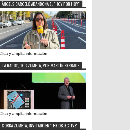
ÀNGELS BARCELÓ ABANDONA EL "HOY POR HOY"
Clica y amplía información
'LA RADIO', DE G.ZUMETA, POR MARTÍN BERRADE
Clica y amplía información
GORKA ZUMETA, INVITADO EN 'THE OBJECTIVE'