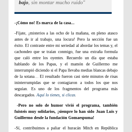
bajo
, sin montar mucho ruido"
-¡Cómo no! Es marca de la casa...
-Fíjate, ¡misterios a las ocho de la mañana, en pleno atasco
antes de ir al trabajo, una locura! Pero la sección fue un
éx
ito
. El contraste entre mi seriedad al abordar los temas y, el
cachondeo que se traían conmigo, fue una extraña formula
que caló entre los oyentes. Recuerdo un día que estaba
hablando de los Papas, y el mamón de Guillermo me
interrumpió diciendo si el Papa llevaba medias blancas debajo
de la sotana… El resultado fueron casi siete minutos de risas
ininterrumpidas que se contagiaron a todos los que nos
seguían
. Es uno de los fragmentos del programa más
descargados.
Aquí lo tienes, si clicas
.
-Pero no solo de humor vivió el programa, también
fuiste
is muy solidarios, ¡siempre lo han sido Juan Luis y
Guillermo desde la fundación Gomaespuma!
-Sí, contribuimos a paliar el huracán Mitch en República