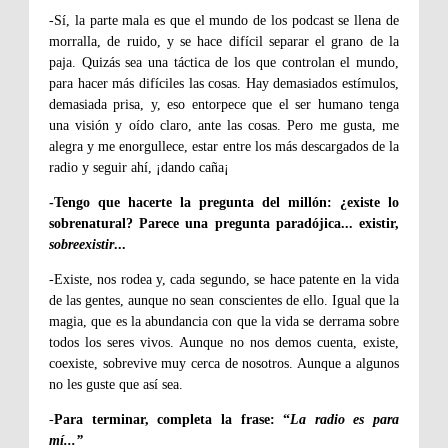
-Sí, la parte mala es que el mundo de los podcast se llena de
morralla, de ruido, y se hace difícil separar el grano de la
paja. Quizás sea una táctica de los que controlan el mundo,
para hacer más difíciles las cosas
. Hay demasiados estímulos,
demasiada prisa, y, eso entorpece que el ser humano tenga
una visión y oído claro, ante las cosas.
Pero me gusta, me
alegra y me enorgullece, estar entre los más descargados de la
radio y seguir ahí, ¡dando caña¡
-Tengo que hacerte la pregunta del millón: ¿existe lo
sobrenatural? Parece una pregunta paradójica... existir,
sobreexistir
...
-Existe, nos rodea y, cada segundo, se hace patente en la vida
de las gentes, aunque no sean conscientes de ello. Igual que la
magia, que es la abundancia con que la vida se derrama sobre
todos los seres vivos. Aunque no nos demos cuenta, existe,
coexiste, sobrevive muy cerca de nosotros. Aunque a algunos
no les guste que así sea.
-
Para terminar, completa la frase: “
La radio es para
mí...”