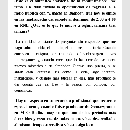
-Este es el auténtico ‘misterio de la comunicación’, me
temo. En 2008 tuviste la oportunidad de regresar a la
radio pública con “
Espacio en Blanco
”, que hoy se emite
en las madrugadas del sábado al domingo, de 2:00 a 4:00
en RNE. ¿Qué es lo que te mueve a seguir, semana tras
semana?
-La cantidad constante de preguntas sin responder que me
hago sobre la vida, el mundo, el hombre, la historia. Cuando
entras en un enigma, para tratar de explicarlo surgen nuevos
interrogantes y, cuando crees que lo has cerrado, se abren
nuevos misterios a su alrededor. Cierras una puerta, y se
abren cien ventanas. Es como la vida, algo infinito,
inabarcable, y cuando más buceas en ella, más profundo te
das cuenta que es. Eso y la pasión por conocer, por
comunicar.
-Hay un aspecto en tu recorrido profesional que recuerdo
especialmente, cuando fuiste productor de Gomaespuma,
en M-80 Radio. Imagino que uno de los períodos más
divertidos y creativos de todos cuantos has desarrollado,
al mismo tiempo surrealista y hasta algo loco...