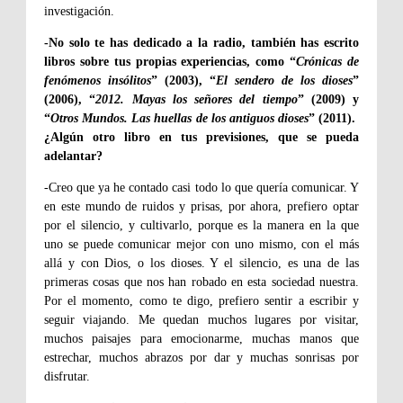
investigación.
-No solo te has dedicado a la radio, también has escrito
libros sobre tus propias experiencias, como “
Crónicas de
fenómenos insólitos
” (2003), “
El sendero de los dioses
”
(2006), “
2012. Mayas los señores del tiempo
” (2009) y
“
Otros Mundos. Las huellas de los antiguos dioses
” (2011).
¿Algún otro libro en tus previsiones, que se pueda
adelantar?
-Creo que ya he contado casi todo lo que quería comunicar. Y
en este mundo de ruidos y prisas, por ahora, prefiero optar
por el silencio, y cultivarlo, porque es la manera en la que
uno se puede comunicar mejor con uno mismo, con el más
allá y con Dios, o los dioses. Y el silencio, es una de las
primeras cosas que nos han robado en esta sociedad nuestra
.
Por el momento, como te digo, pref
iero sentir a escribir y
seguir viajando. Me quedan muchos lugares por visitar,
muchos paisajes para emocionarme, muchas manos que
estrechar, muchos abrazos por dar y muchas sonrisas por
disfrutar.