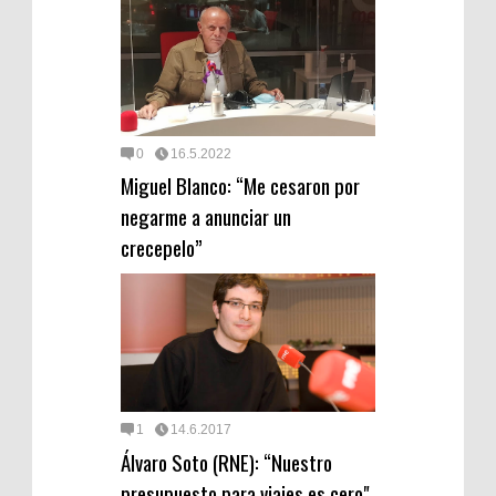
0
16.5.2022
Miguel Blanco: “Me cesaron por
negarme a anunciar un
crecepelo”
1
14.6.2017
Álvaro Soto (RNE): “Nuestro
presupuesto para viajes es cero"