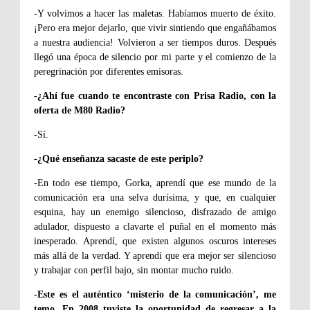
-Y volvimos a hacer las maletas. Habíamos muerto de éxito.
¡Pero era mejor dejarlo, que vivir sintiendo que engañábamos
a nuestra audiencia! Volvieron a ser tiempos duros. Después
llegó una época de silencio por mi parte y el comienzo de la
peregrinación por diferentes emisoras.
-¿Ahí fue cuando te encontraste con Prisa Radio, con la
oferta de M80 Radio?
-Sí.
-
¿Qué enseñanza sacaste de este periplo?
-En todo ese tiempo, Gorka, aprendí que
ese mundo de la
comunicación era una selva durísima, y que, en cualquier
esquina, hay un enemigo silencioso, disfrazado de amigo
adulador, dispuesto a clavarte el puñal en el momento más
inesperado. Aprendí, que existen algunos oscuros intereses
más allá de la verdad. Y aprendí que era mejor ser silencioso
y trabajar con perfil bajo, sin montar mucho ruido.
-Este es el auténtico ‘misterio de la comunicación’, me
temo. En 2008 tuviste la oportunidad de regresar a la