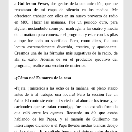
a
Guillermo Fesser,
dos genios de la comunicación, que me
rescataran de mi etapa de silencio en los medios. Me
ofrecieron trabajar con ellos en un nuevo proyecto de radio
en M80. Hacer las mañanas. Fue un periodo duro, para
alguien noctámbulo como yo, madrugar a las cuatro y media
de la mañana para comenzar el programa y estar con las pilas
a tope fue todo un sacrificio. Pero, como dices, fue una
locura extremadamente divertida, creativa, y apasionante.
Creamos una de las fórmulas más sugestivas de la radio, de
ahí su éxito. Además de ser el productor ejecutivo del
programa, realice una sección de misterios.
-¡Cómo no! Es marca de la casa...
-Fíjate, ¡misterios a las ocho de la mañana, en pleno atasco
antes de ir al trabajo, una locura! Pero la sección fue un
éx
ito
. El contraste entre mi seriedad al abordar los temas y, el
cachondeo que se traían conmigo, fue una extraña formula
que caló entre los oyentes. Recuerdo un día que estaba
hablando de los Papas, y el mamón de Guillermo me
interrumpió diciendo si el Papa llevaba medias blancas debajo
de la sotana… El resultado fueron casi siete minutos de risas