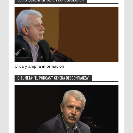
Clica y amplía información
G.ZUMETA: "EL PODCAST GENERA DESCONFIANZA"