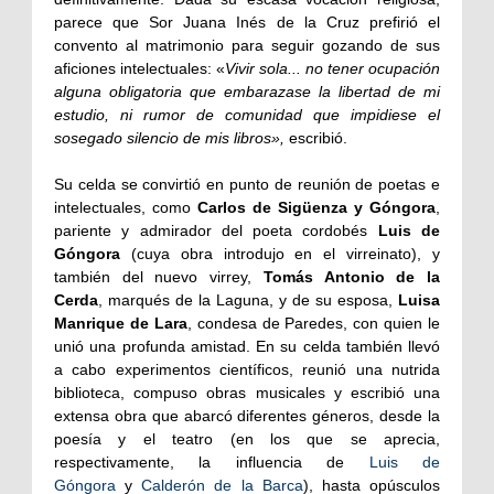
parece que Sor Juana Inés de la Cruz prefirió el
convento al matrimonio para seguir gozando de sus
aficiones intelectuales: «
Vivir sola... no tener ocupación
alguna obligatoria que embarazase la libertad de mi
estudio, ni rumor de comunidad que impidiese el
sosegado silencio de mis libros»,
escribió.
Su celda se convirtió en punto de reunión de poetas e
intelectuales, como
Carlos de Sigüenza y Góngora
,
pariente y admirador del poeta cordobés
Luis de
Góngora
(cuya obra introdujo en el virreinato), y
también del nuevo virrey,
Tomás Antonio de la
Cerda
, marqués de la Laguna, y de su esposa,
Luisa
Manrique de Lara
, condesa de Paredes, con quien le
unió una profunda amistad. En su celda también llevó
a cabo experimentos científicos, reunió una nutrida
biblioteca, compuso obras musicales y escribió una
extensa obra que abarcó diferentes géneros, desde la
poesía y el teatro (en los que se aprecia,
respectivamente, la influencia de
Luis de
Góngora
y
Calderón de la Barca
), hasta opúsculos