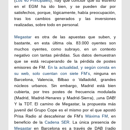
(
Los 40 Principales
), hay que concluir que su estreno
en el EGM ha ido bien, y se pueden dar por
satisfechos, porque, lógicamente, había preocupación,
tras los cambios generados y las inversiones
realizadas, sobre todo en personal.
Megastar
es otra de las apuestas que suben, y
bastante, en esta última ola. 83.000 oyentes son
muchos oyentes, como subrayo, en un contexto
negativo con tantas pérdidas. Sus datos demuestran
que se está recuperando de la pérdida de postes
emisores de FM.
En la actualidad, y según consta en
su web, solo cuentan con siete FM’s
, ninguna en
Barcelona, Valencia, Bilbao o Valladolid, grandes
núcleos urbanos. Sin embargo, Madrid está bien
cubierta, por tres postes de frecuencia modulada
(Madrid, Madrid-Henares y Madrid-Sierra), ¡una DAB!
Y la TDT. El camino de Megastar, la propuesta más
juvenil del Grupo Cope es el mismo por el que apostó
Prisa Radio al descafeinar de FM’s
Máxima FM
, en
beneficio de la
Cadena SER
. La única presencia de
Megastar
en Barcelona es a través de DAB (radio