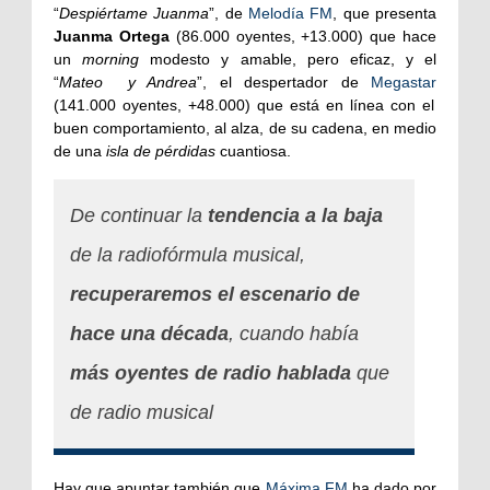
“
Despiértame Juanma
”, de
Melodía FM
, que presenta
Juanma Ortega
(86.000 oyentes, +13.000) que hace
un
morning
modesto y amable, pero eficaz, y el
“
Mateo
y Andrea
”, el despertador de
Megastar
(141.000 oyentes, +48.000) que está en línea con el
buen comportamiento, al alza, de su cadena, en medio
de una
isla de pérdidas
cuantiosa.
De continuar la
tendencia a la baja
de la radiofórmula musical,
recuperaremos el escenario de
hace una década
, cuando había
más oyentes de radio hablada
que
de radio musical
Hay que apuntar también que
Máxima FM
ha dado por