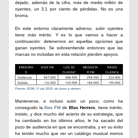
dejado, además de la cifra, más de medio millón de
oyentes, un 3,1 por ciento de pérdidas. No es una
broma.
En este entorno claramente adverso, subir oyentes
tiene más mérito. Y es lo que vamos a hacer a
continuación: detenernos en aquellas opciones que
ganan oyentes. Se sobreentiende entonces que las
marcas no incluidas en esta relación pierden apoyos.
EMISORA
KISS FM
LOS 40
MEGASTA
RADIO
S
CLASSIC
R FM
CLÁSICA
Audiencia
947.000
468.000
258.000
214.000
Subida
+11.000
+23.000
+83.000
+50.000
Fuente: EGM, 1ª ola 2019, de lunes a viernes
Mantenerse, e incluso subir un poco, como ha
conseguido la
Kiss FM
de
Blas Herrero
, tiene mérito,
insisto, y dice mucho del acierto de su estrategia, que
ha cambiado en los últimos años, le ha sacado del
pozo de audiencia en que se encontraba, y en su éxito
ha tenido mucho que ver un catálogo musical menos