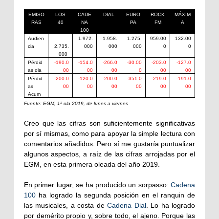
EMISO
LOS
CADE
DIAL
EURO
ROCK
MÁXIM
RAS
40
NA
PA
FM
A
100
Audien
1.972.
1.958.
1.275.
959.00
132.00
cia
2.735.
000
000
000
0
0
000
Pérdid
-190.0
-154.0
-266.0
-30.00
-203.0
-127.0
as ola
00
00
00
0
00
00
Pérdid
-200.0
-120.0
-200.0
-351.0
-219.0
-191.0
as
00
00
00
00
00
00
Acum
Fuente: EGM, 1ª ola 2019, de lunes a viernes
Creo que las cifras son suficientemente significativas
por sí mismas, como para apoyar la simple lectura con
comentarios añadidos. Pero sí me gustaría puntualizar
algunos aspectos, a raíz de las cifras arrojadas por el
EGM, en esta primera oleada del año 2019.
En primer lugar, se ha producido un sorpasso:
Cadena
100
ha logrado la segunda posición en el ranquin de
las musicales, a costa de
Cadena Dial
. Lo ha logrado
por demérito propio y, sobre todo, el ajeno. Porque las