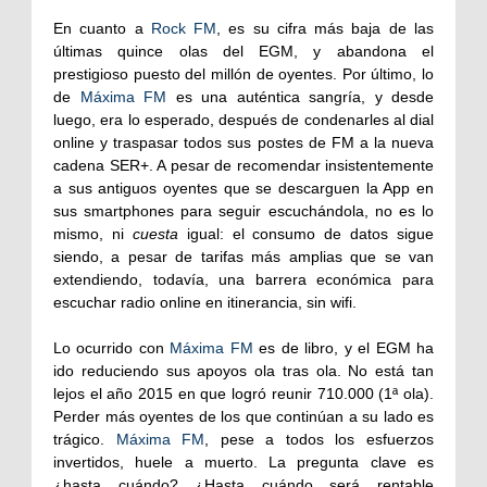
En cuanto a
Rock FM
, es su cifra más baja de las
últimas quince olas del EGM, y abandona el
prestigioso puesto del millón de oyentes. Por último, lo
de
Máxima FM
es una auténtica sangría, y desde
luego, era lo esperado, después de condenarles al dial
online y traspasar todos sus postes de FM a la nueva
cadena SER+. A pesar de recomendar insistentemente
a sus antiguos oyentes que se descarguen la App en
sus smartphones para seguir escuchándola, no es lo
mismo, ni
cuesta
igual: el consumo de datos sigue
siendo, a pesar de tarifas más amplias que se van
extendiendo, todavía, una barrera económica para
escuchar radio online en itinerancia, sin wifi.
Lo ocurrido con
Máxima FM
es de libro, y el EGM ha
ido reduciendo sus apoyos ola tras ola. No está tan
lejos el año 2015 en que logró reunir 710.000 (1ª ola).
Perder más oyentes de los que continúan a su lado es
trágico.
Máxima FM
, pese a todos los esfuerzos
invertidos, huele a muerto. La pregunta clave es
¿hasta cuándo? ¿Hasta cuándo será rentable