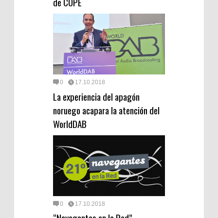
de COPE
0
17.10.2018
La experiencia del apagón
noruego acapara la atención del
WorldDAB
0
17.10.2018
“Navegantes en la Red”