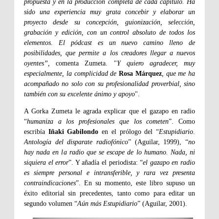
propuesta y en la producción completa de cada capítulo. Ha
sido una experiencia muy grata concebir y elaborar un
proyecto desde su concepción, guionización, selección,
grabación y edición, con un control absoluto de todos los
elementos. El pódcast es un nuevo camino lleno de
posibilidades, que permite a los creadores llegar a nuevos
oyentes”,
comenta
Zumeta. "
Y quiero agradecer, muy
especialmente, la complicidad de
Rosa Márquez
, que me ha
acompañado no solo con su profesionalidad proverbial, sino
también con su excelente ánimo y apoyo
".
A Gorka Zumeta le agrada explicar que el gazapo en radio
“
humaniza a los profesionales que los cometen
”. Como
escribía
Iñaki Gabilondo
en el prólogo del “
Estupidiario
.
Antología del disparate radiofónico
” (Aguilar, 1999), “
no
hay nada en la radio que se escape de lo humano. Nada, ni
siquiera el error
”. Y añadía el periodista: “
el gazapo en radio
es siempre personal e intransferible, y rara vez presenta
contraindicaciones
”. En su momento, este libro supuso un
éxito editorial sin precedentes, tanto como para editar un
segundo volumen “
Aún más Estupidiario
” (Aguilar, 2001).