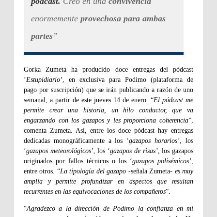
pódcast.
Creo en una
convivencia
enormemente
provechosa para ambas
partes
”
Gorka Zumeta ha producido doce entregas del pódcast
‘
Estupidiario’
, en exclusiva para Podimo (plataforma de
pago por suscripción) que se irán publicando a razón de uno
semanal, a partir de este jueves 14 de enero. “
El pódcast me
permite crear una historia, un hilo conductor, que va
engarzando con los gazapos y les proporciona coherencia
”,
comenta Zumeta. Así, entre los doce pódcast hay entregas
dedicadas monográficamente a los ‘
gazapos horarios’
, los
‘
gazapos meteorológicos’
, los ‘
gazapos de risas’
, los gazapos
originados por fallos técnicos o los ‘
gazapos polisémicos’
,
entre otros. “
La tipología del gazapo
-señala Zumeta-
es muy
amplia y permite profundizar en aspectos que resultan
recurrentes en las equivocaciones de los compañeros
”.
“
Agradezco a la dirección de Podimo la confianza en mi