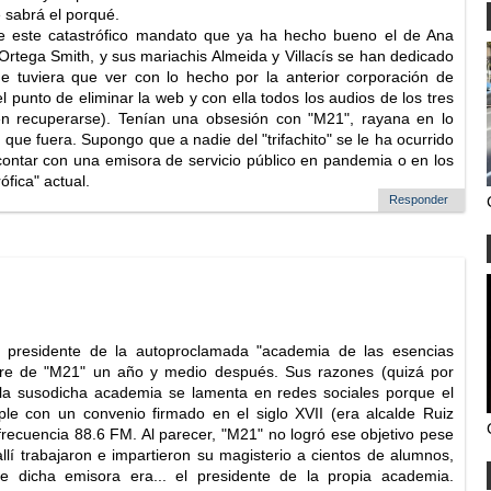
e sabrá el porqué.
e este catastrófico mandato que ya ha hecho bueno el de Ana
 Ortega Smith, y sus mariachis Almeida y Villacís se han dedicado
e tuviera que ver con lo hecho por la anterior corporación de
 punto de eliminar la web y con ella todos los audios de los tres
n recuperarse). Tenían una obsesión con "M21", rayana en lo
io que fuera. Supongo que a nadie del "trifachito" se le ha ocurrido
contar con una emisora de servicio público en pandemia o en los
ófica" actual.
Responder
e presidente de la autoproclamada "academia de las esencias
ierre de "M21" un año y medio después. Sus razones (quizá por
 la susodicha academia se lamenta en redes sociales porque el
e con un convenio firmado en el siglo XVII (era alcalde Ruiz
 frecuencia 88.6 FM. Al parecer, "M21" no logró ese objetivo pese
allí trabajaron e impartieron su magisterio a cientos de alumnos,
e dicha emisora era... el presidente de la propia academia.