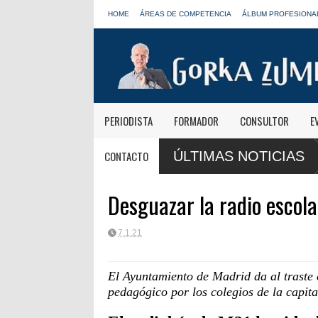
HOME
ÁREAS DE COMPETENCIA
ÁLBUM PROFESIONA
PERIODISTA
FORMADOR
CONSULTOR
E
nda el futuro de Radio 3 y Radio
Paco Aura, nuevo presidente de
CONTACTO
ÚLTIMAS NOTICIAS
FORTA
Desguazar la radio escol
7.1.21
El Ayuntamiento de Madrid da al traste 
pedagógico por los colegios de la capita