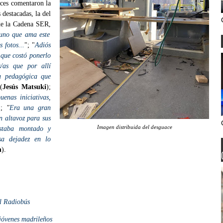
oces comentaron la
 destacadas, la del
 de la Cadena SER,
 uno que ama este
 fotos...
"; "
Adiós
que costó ponerlo
/as que por allí
a pedagógica que
(
Jesús Matsuki
);
enas iniciativas,
);
"
Era una gran
n altavoz para sus
Imagen distribuida del desguace
 estaba montado y
sa dejadez en lo
h
).
el Radiobús
 jóvenes madrileños