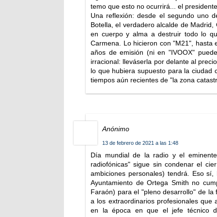
temo que esto no ocurrirá... el president
Una reflexión: desde el segundo uno d
Botella, el verdadero alcalde de Madrid,
en cuerpo y alma a destruir todo lo qu
Carmena. Lo hicieron con "M21", hasta el
años de emisión (ni en "IVOOX" puede
irracional: lleváserla por delante al prec
lo que hubiera supuesto para la ciudad 
tiempos aún recientes de "la zona catastr
Anónimo
13 de febrero de 2021 a las 1:48
Día mundial de la radio y el eminent
radiofónicas" sigue sin condenar el c
ambiciones personales) tendrá. Eso sí,
Ayuntamiento de Ortega Smith no cumpl
Faraón) para el "pleno desarrollo" de la
a los extraordinarios profesionales que 
en la época en que el jefe técnico d