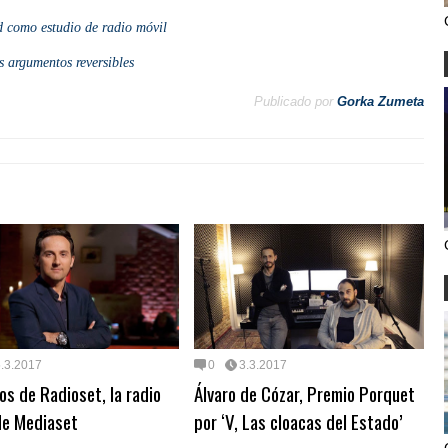
 como estudio de radio móvil
s argumentos reversibles
Publicado por
Gorka Zumeta
.3.2017
0
3.3.2017
os de Radioset, la radio
Álvaro de Cózar, Premio Porquet
de Mediaset
por ‘V, Las cloacas del Estado’