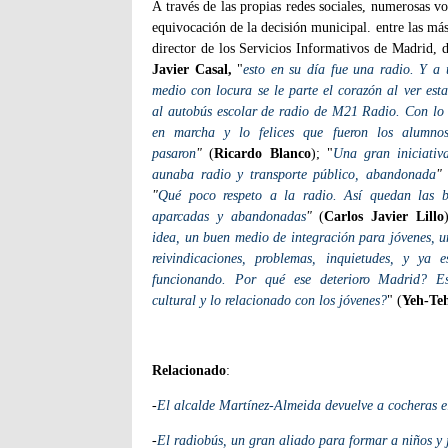
A través de las propias redes sociales, numerosas v
equivocación de la decisión municipal. entre las más
director de los Servicios Informativos de Madrid,
Javier Casal,
"
e
sto en su día fue una radio. Y a
medio con locura se le parte el corazón al ver estas
al autobús escolar de radio de M21 Radio. Con lo 
en marcha y lo felices que fueron los alumnos
pasaron
"
(
Ricardo Blanco
); "
Una gran iniciativ
aunaba radio y transporte público, abandonada
"
"
Qué poco respeto a la radio. Así quedan las bu
aparcadas y abandonadas
"
(
Carlos Javier Lillo
idea, un buen medio de integración para jóvenes, u
reivindicaciones, problemas, inquietudes, y ya
funcionando. Por qué ese deterioro Madrid? E
cultural y lo relacionado con los jóvenes?
" (
Yeh-Te
Relacionado
:
-
El alcalde Martínez-Almeida devuelve a cocheras 
-
El radiobús, un gran aliado para formar a niños y