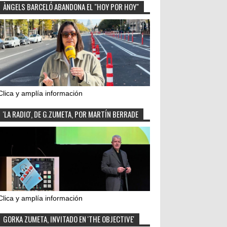
ÀNGELS BARCELÓ ABANDONA EL "HOY POR HOY"
Clica y amplía información
'LA RADIO', DE G.ZUMETA, POR MARTÍN BERRADE
Clica y amplía información
GORKA ZUMETA, INVITADO EN 'THE OBJECTIVE'