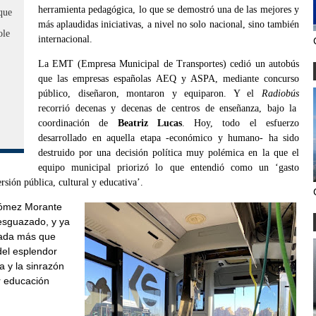
herramienta pedagógica, lo que se demostró una de las mejores y
que
más aplaudidas iniciativas, a nivel no solo nacional, sino también
ole
internacional.
La EMT (Empresa Municipal de Transportes) cedió un autobús
que las empresas españolas AEQ y ASPA, mediante concurso
público, diseñaron, montaron y equiparon. Y el
Radiobús
recorrió decenas y decenas de centros de enseñanza, bajo la
coordinación de
Beatriz Lucas
. Hoy, todo el esfuerzo
desarrollado en aquella etapa -económico y humano- ha sido
destruido por una decisión política muy polémica en la que el
equipo municipal priorizó lo que entendió como un ‘gasto
rsión pública, cultural y educativa’.
 Gómez Morante
esguazado, y ya
nada más que
del esplendor
a y la sinrazón
r educación