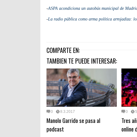
-
ASPA acondiciona un autobús municipal de Madrid
-
La radio pública como arma política arrojadiza: lo
COMPARTE EN:
TAMBIEN TE PUEDE INTERESAR:
0
8.3.2017
0
5
Manolo Garrido se pasa al
Tres añ
podcast
online 