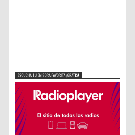
ESCUCHA TU EMISORA FAVORITA ¡GRATIS!