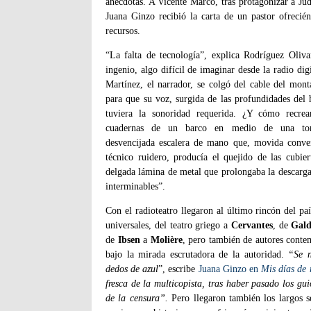
anécdotas. A Vicente Marco, tras protagonizar a Juda
Juana Ginzo recibió la carta de un pastor ofreci
recursos.
“La falta de tecnología”, explica Rodríguez Oliva
ingenio, algo difícil de imaginar desde la radio dig
Martínez, el narrador, se colgó del cable del mont
para que su voz, surgida de las profundidades del 
tuviera la sonoridad requerida. ¿Y cómo recrea
cuadernas de un barco en medio de una to
desvencijada escalera de mano que, movida conve
técnico ruidero, producía el quejido de las cubie
delgada lámina de metal que prolongaba la descarga
interminables”.
Con el radioteatro llegaron al último rincón del paí
universales, del teatro griego a
Cervantes
, de
Gal
de
Ibsen
a
Molière
, pero también de autores cont
bajo la mirada escrutadora de la autoridad.
“Se 
dedos de azul
”, escribe
Juana Ginzo en
Mis días de 
fresca de la multicopista, tras haber pasado los gu
de la censura”.
Pero llegaron también los largos s