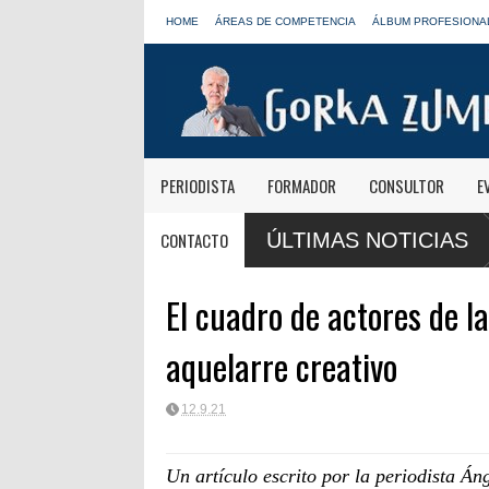
HOME
ÁREAS DE COMPETENCIA
ÁLBUM PROFESIONA
PERIODISTA
FORMADOR
CONSULTOR
E
e Onda Cero: "El viaje mereció
José Antonio Abellán, Juanma Ortega, 
CONTACTO
ÚLTIMAS NOTICIAS
LOS40
El cuadro de actores de l
aquelarre creativo
12.9.21
Un artículo escrito por la periodista Á