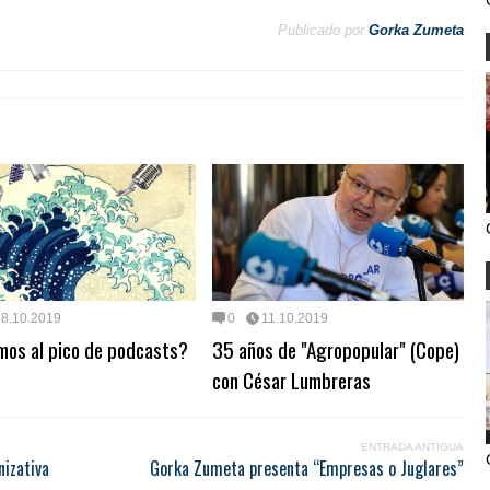
Publicado por
Gorka Zumeta
18.10.2019
0
11.10.2019
mos al pico de podcasts?
35 años de "Agropopular" (Cope)
con César Lumbreras
ENTRADA ANTIGUA
izativa
Gorka Zumeta presenta “Empresas o Juglares”