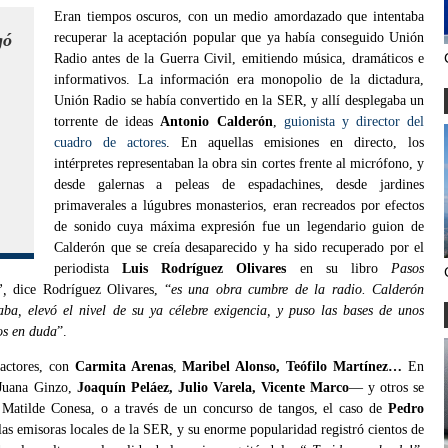
Eran tiempos oscuros, con un medio amordazado que intentaba
gó
recuperar la aceptación popular que ya había conseguido Unión
Radio antes de la Guerra Civil, emitiendo música, dramáticos e
informativos. La información era monopolio de la dictadura,
Unión Radio se había convertido en la SER, y allí desplegaba un
torrente de ideas
Antonio Calderón
,
guionista y director del
cuadro de actores
. En aquellas emisiones en directo, los
intérpretes representaban la obra sin cortes frente al micrófono, y
desde galernas a peleas de espadachines, desde jardines
primaverales a lúgubres monasterios, eran recreados por efectos
de sonido cuya máxima expresión fue un legendario guion de
Calderón que se creía desaparecido y ha sido recuperado por el
periodista
Luis Rodríguez Olivares
en su libro
Pasos
”,
dice Rodríguez Olivares, “
es una obra cumbre de la radio. Calderón
ba, elevó el nivel de su ya célebre exigencia, y puso las bases de unos
tos en duda
”.
 actores, con
Carmita Arenas
,
Maribel Alonso, Teófilo Martínez…
En
Juana Ginzo,
Joaquín Peláez, Julio Varela, Vicente Marco
— y otros se
Matilde Conesa, o a través de un concurso de tangos, el caso de
Pedro
las emisoras locales de la SER, y su enorme popularidad registró cientos de