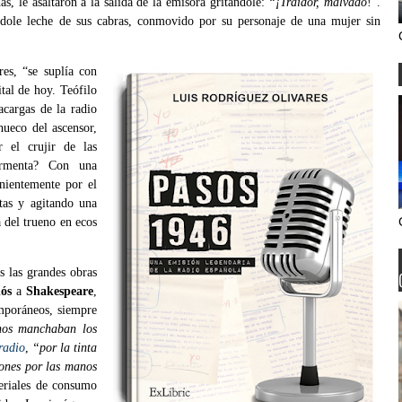
s, le asaltaron a la salida de la emisora gritándole:
“¡Traidor, malvado
!”.
éndole leche de sus cabras, conmovido por su personaje de una mujer sin
res, “se suplía con
ital de hoy. Teófilo
acargas de la radio
hueco del ascensor,
r el crujir de las
rmenta? Con una
nientemente por el
rtas y agitando una
 del trueno en ecos
s las grandes obras
dós
a
Shakespeare
,
emporáneos, siempre
nos manchaban los
radio
,
“por la tinta
iones por las manos
eriales de consumo