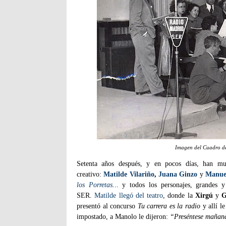
Imagen del Cuadro d
Setenta años después, y en pocos días, han mue
creativo:
Matilde Vilariño
,
Juana Ginzo
y
Manue
los Porretas
.
.. y todos los personajes, grandes y
SER.
Matilde llegó del teatro
, donde la
Xirgú
y
G
presentó al concurso
Tu carrera es la radio
y allí l
impostado, a Manolo le dijeron:
“Preséntese mañana