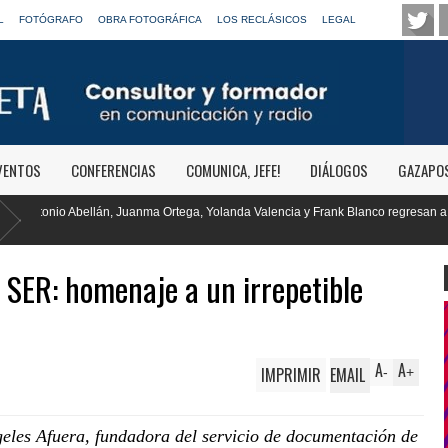
L
FOTÓGRAFO
OBRA FOTOGRÁFICA
LOS RECLÁSICOS
LEGAL
VENTOS
CONFERENCIAS
COMUNICA, JEFE!
DIÁLOGOS
GAZAPO
Yolanda Valencia y Frank Blanco regresan a
RTVE reivindica la transfor
Clásica
a SER: homenaje a un irrepetible
A
A
IMPRIMIR
EMAIL
-
+
ngeles Afuera, fundadora del servicio de documentación de