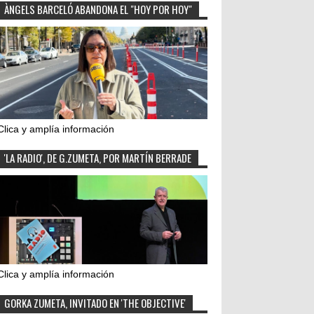
ÀNGELS BARCELÓ ABANDONA EL "HOY POR HOY"
Clica y amplía información
'LA RADIO', DE G.ZUMETA, POR MARTÍN BERRADE
Clica y amplía información
GORKA ZUMETA, INVITADO EN 'THE OBJECTIVE'