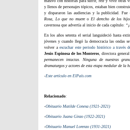
masivo con historias para sufrir, reír y vivir otras
y llenos de personajes tópicos, estaban bien construi
y dispararon las audiencias y la publicidad. Fu
Rosa
,
Lo que no muere
o
El derecho de los hijo
cavernosa que advertía al inicio de cada capítulo:
“¡
En los años setenta el serial languideció hasta ext
jóvenes y cuando llegó la democracia las ondas s
volver a
escuchar este periodo histórico a través
Jesús Espinosa de los Monteros
, directora gener
permanecen intactas. Ninguna de nuestras grand
dramaturgos y actores de esta etapa medular de la hi
-
Este artículo en ElPaís.com
Relacionado
:
-
Obituario Matilde Conesa (1921-2021)
-
Obituario Juana Ginzo (1922-2021)
-
Obituario Manuel Lorenzo (1931-2021)